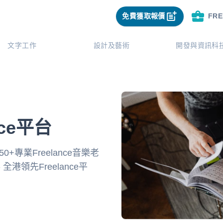
免費獲取報價
FR
文字工作
設計及藝術
開發與資訊科
ce平台
0+專業Freelance音樂老
 全港領先Freelance平