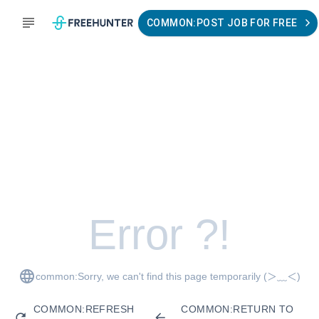
COMMON:POST JOB FOR FREE
Error ?!
common:Sorry, we can't find this page temporarily
(＞﹏＜)
COMMON:REFRESH
COMMON:RETURN TO