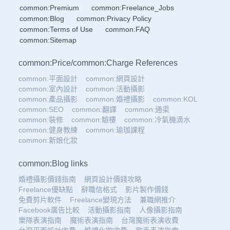
common:Premium
common:Freelance_Jobs
common:Blog
common:Privacy Policy
common:Terms of Use
common:FAQ
common:Sitemap
common:Price
/
common:Charge References
common:平面設計
common:網頁設計
common:室內設計
common:活動攝影
common:產品攝影
common:婚禮攝影
common:KOL
common:SEO
common:翻譯
common:通渠
common:裝修
common:驗樓
common:冷氣機滴水
common:健身教練
common:瑜珈課程
common:新娘化妝
common:Blog links
婚禮攝影價錢指南
網頁設計價錢攻略
Freelance優缺點
辭職信格式
影片製作價錢
免費剪片軟件
Freelance變現方法
兼職網推介
Facebook廣告比較
活動攝影指南
人像攝影指南
樂隊表演指南
魔術表演指南
台灣魔術表演收費