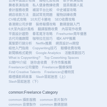
台灣平面設計收費
婚禮化妝收費
歌手表演指南
舞者表演指南
私人健身教練收費
提高餐廳人氣
會計服務收費
補習平台比較
中史補習攻略
網店收款方法
面試常見問題
寵物訓練收費
CV格式攻略
10大打卡勝地
SEO收費攻略
香港開公司步驟
裝修報價攻略
數碼營銷入門
6大室內設計風格
翻譯服務收費
內容寫作收費
平面設計趨勢
春茗尾牙攻略
Freehunter周年優惠
古代司儀趣聞
咖啡拉花技巧
唱K APP推薦
萬聖節行銷分析
Netflix推薦
網頁設計vs開發
結他入門指南
Copywriting技巧
驗樓收費攻略
新聞稿格式範例
Google Analytics
活動策劃技巧
What is Copywriting?
Top Coworking Spaces
公關PR介紹
迷你倉收費
手作市集推薦
Freelancer公司優勢
Freelancer醫療保障
Find Creative Talents
Freelancer必備特質
婚禮攝影師故事
Slash冒起迷思（上）
Slash冒起迷思（下）
common:Freelance Category
common:攝影服務
common:影片製作
common:音樂製作
common:數碼營銷