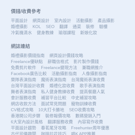
價錢
/
收費參考
平面設計
網頁設計
室內設計
活動攝影
產品攝影
婚禮攝影
KOL
SEO
翻譯
通渠
裝修
驗樓
冷氣機滴水
健身教練
瑜珈課程
新娘化妝
網誌連結
婚禮攝影價錢指南
網頁設計價錢攻略
Freelance優缺點
辭職信格式
影片製作價錢
免費剪片軟件
Freelance變現方法
兼職網推介
Facebook廣告比較
活動攝影指南
人像攝影指南
樂隊表演指南
魔術表演指南
台灣魔術表演收費
台灣平面設計收費
婚禮化妝收費
歌手表演指南
舞者表演指南
私人健身教練收費
提高餐廳人氣
會計服務收費
補習平台比較
中史補習攻略
網店收款方法
面試常見問題
寵物訓練收費
CV格式攻略
10大打卡勝地
SEO收費攻略
香港開公司步驟
裝修報價攻略
數碼營銷入門
6大室內設計風格
翻譯服務收費
內容寫作收費
平面設計趨勢
春茗尾牙攻略
Freehunter周年優惠
古代司儀趣聞
咖啡拉花技巧
唱K APP推薦