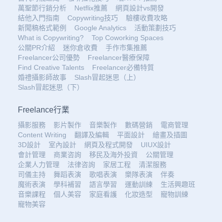
萬聖節行銷分析
Netflix推薦
網頁設計vs開發
結他入門指南
Copywriting技巧
驗樓收費攻略
新聞稿格式範例
Google Analytics
活動策劃技巧
What is Copywriting?
Top Coworking Spaces
公關PR介紹
迷你倉收費
手作市集推薦
Freelancer公司優勢
Freelancer醫療保障
Find Creative Talents
Freelancer必備特質
婚禮攝影師故事
Slash冒起迷思（上）
Slash冒起迷思（下）
Freelance行業
攝影服務
影片製作
音樂製作
數碼營銷
電商管理
Content Writing
翻譯及編輯
平面設計
繪畫及插圖
3D設計
室內設計
網頁及程式開發
UIUX設計
會計管理
商業咨詢
移民及海外投資
公關管理
企業人力管理
法律咨詢
家居工程
清潔服務
司儀主持
舞蹈表演
歌唱表演
樂隊表演
伴奏
魔術表演
學科補習
語言學習
運動訓練
生活興趣班
音樂課程
個人美容
家庭看護
化妝造型
寵物訓練
寵物美容