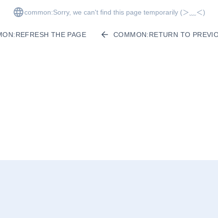
common:Sorry, we can't find this page temporarily
(＞﹏＜)
ON:REFRESH THE PAGE
COMMON:RETURN TO PREVIO