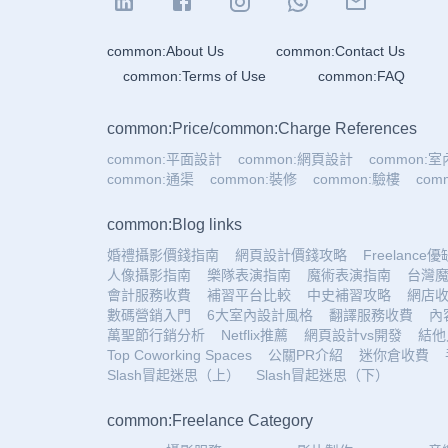
common:About Us
common:Contact Us
common:Terms of Use
common:FAQ
common:Price
/
common:Charge References
common:平面設計
common:網頁設計
common:
common:通渠
common:裝修
common:驗樓
co
common:Blog links
婚禮攝影價錢指南
網頁設計價錢攻略
Freelance
人像攝影指南
樂隊表演指南
魔術表演指南
台灣
會計服務收費
補習平台比較
中史補習攻略
網店
數碼營銷入門
6大室內設計風格
翻譯服務收費
內
萬聖節行銷分析
Netflix推薦
網頁設計vs開發
結他
Top Coworking Spaces
公關PR介紹
迷你倉收費
Slash冒起迷思（上）
Slash冒起迷思（下）
common:Freelance Category