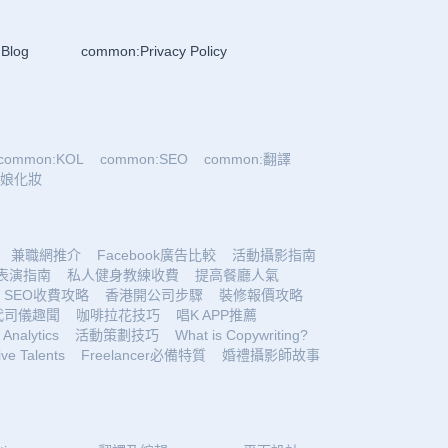
Blog
common:Privacy Policy
common:KOL
common:SEO
common:翻譯
:新娘化妝
兼職網推介
Facebook廣告比較
活動攝影指南
表演指南
私人健身教練收費
提高餐廳人氣
SEO收費攻略
香港開公司步驟
裝修報價攻略
代司儀趣聞
咖啡拉花技巧
唱K APP推薦
Analytics
活動策劃技巧
What is Copywriting?
ive Talents
Freelancer必備特質
婚禮攝影師故事