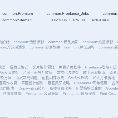
common:Premium
common:Freelance_Jobs
common:
common:Sitemap
COMMON:CURRENT_LANGUAGE
室內設計
common:活動攝影
common:產品攝影
common:婚禮攝影
mmon:冷氣機滴水
common:健身教練
common:瑜珈課程
common
優缺點
辭職信格式
影片製作價錢
免費剪片軟件
Freelance變現方法
魔術表演收費
台灣平面設計收費
婚禮化妝收費
歌手表演指南
舞者
收款方法
面試常見問題
寵物訓練收費
CV格式攻略
10大打卡勝地
容寫作收費
平面設計趨勢
春茗尾牙攻略
Freehunter周年優惠
古
入門指南
Copywriting技巧
驗樓收費攻略
新聞稿格式範例
Google 
手作市集推薦
Freelancer公司優勢
Freelancer醫療保障
Find Creat