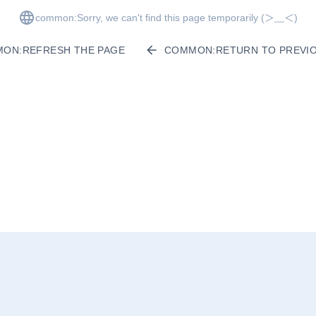
common:Sorry, we can't find this page temporarily
(＞﹏＜)
ON:REFRESH THE PAGE
COMMON:RETURN TO PREVIO