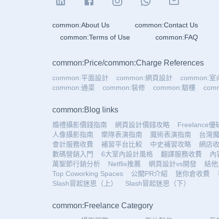
common:About Us
common:Contact Us
common:Terms of Use
common:FAQ
common:Price
/
common:Charge References
common:平面設計
common:網頁設計
common:
common:通渠
common:裝修
common:驗樓
co
common:Blog links
婚禮攝影價錢指南
網頁設計價錢攻略
Freelance
人像攝影指南
樂隊表演指南
魔術表演指南
台灣
會計服務收費
補習平台比較
中史補習攻略
網店
數碼營銷入門
6大室內設計風格
翻譯服務收費
內
萬聖節行銷分析
Netflix推薦
網頁設計vs開發
結他
Top Coworking Spaces
公關PR介紹
迷你倉收費
Slash冒起迷思（上）
Slash冒起迷思（下）
common:Freelance Category