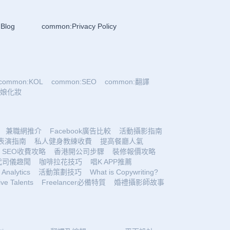
Blog
common:Privacy Policy
common:KOL
common:SEO
common:翻譯
:新娘化妝
兼職網推介
Facebook廣告比較
活動攝影指南
表演指南
私人健身教練收費
提高餐廳人氣
SEO收費攻略
香港開公司步驟
裝修報價攻略
代司儀趣聞
咖啡拉花技巧
唱K APP推薦
Analytics
活動策劃技巧
What is Copywriting?
ive Talents
Freelancer必備特質
婚禮攝影師故事