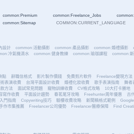
common:Premium
common:Freelance_Jobs
common:
common:Sitemap
COMMON:CURRENT_LANGUAGE
室內設計
common:活動攝影
common:產品攝影
common:婚禮攝影
mmon:冷氣機滴水
common:健身教練
common:瑜珈課程
common
優缺點
辭職信格式
影片製作價錢
免費剪片軟件
Freelance變現方法
魔術表演收費
台灣平面設計收費
婚禮化妝收費
歌手表演指南
舞者
收款方法
面試常見問題
寵物訓練收費
CV格式攻略
10大打卡勝地
容寫作收費
平面設計趨勢
春茗尾牙攻略
Freehunter周年優惠
古
入門指南
Copywriting技巧
驗樓收費攻略
新聞稿格式範例
Google 
手作市集推薦
Freelancer公司優勢
Freelancer醫療保障
Find Creat