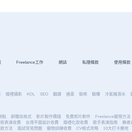
劃
Freelance工作
網誌
私隱條款
使用條款
影
婚禮攝影
KOL
SEO
翻譯
通渠
裝修
驗樓
冷氣機滴水
優缺點
辭職信格式
影片製作價錢
免費剪片軟件
Freelance變現方法
魔術表演收費
台灣平面設計收費
婚禮化妝收費
歌手表演指南
舞者
收款方法
面試常見問題
寵物訓練收費
CV格式攻略
10大打卡勝地