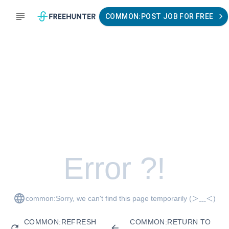
COMMON:POST JOB FOR FREE
Error ?!
common:Sorry, we can't find this page temporarily
(＞﹏＜)
COMMON:REFRESH
COMMON:RETURN TO