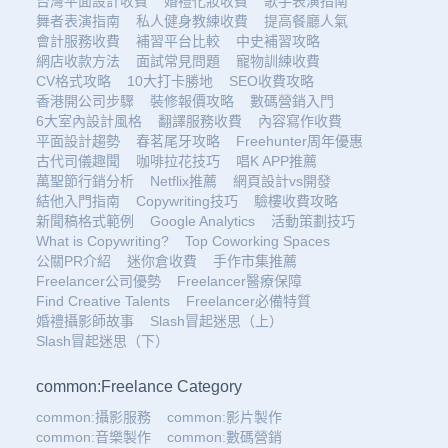
台灣平面設計收費
婚禮化妝收費
歌手表演指南
舞者表演指南
私人健身教練收費
提高餐廳人氣
會計服務收費
補習平台比較
中史補習攻略
網店收款方法
面試常見問題
寵物訓練收費
CV格式攻略
10大打卡勝地
SEO收費攻略
香港開公司步驟
裝修報價攻略
數碼營銷入門
6大室內設計風格
翻譯服務收費
內容寫作收費
平面設計趨勢
春茗尾牙攻略
Freehunter周年優惠
古代司儀趣聞
咖啡拉花技巧
唱K APP推薦
萬聖節行銷分析
Netflix推薦
網頁設計vs開發
結他入門指南
Copywriting技巧
驗樓收費攻略
新聞稿格式範例
Google Analytics
活動策劃技巧
What is Copywriting?
Top Coworking Spaces
公關PR介紹
迷你倉收費
手作市集推薦
Freelancer公司優勢
Freelancer醫療保障
Find Creative Talents
Freelancer必備特質
婚禮攝影師故事
Slash冒起迷思（上）
Slash冒起迷思（下）
common:Freelance Category
common:攝影服務
common:影片製作
common:音樂製作
common:數碼營銷