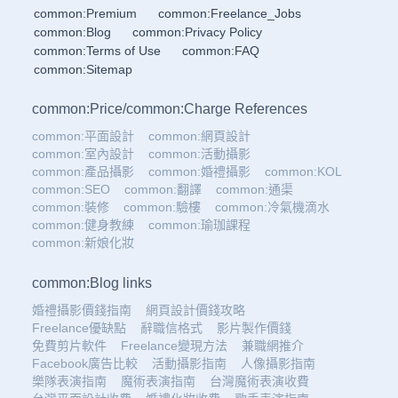
common:Premium
common:Freelance_Jobs
common:Blog
common:Privacy Policy
common:Terms of Use
common:FAQ
common:Sitemap
common:Price
/
common:Charge References
common:平面設計
common:網頁設計
common:室內設計
common:活動攝影
common:產品攝影
common:婚禮攝影
common:KOL
common:SEO
common:翻譯
common:通渠
common:裝修
common:驗樓
common:冷氣機滴水
common:健身教練
common:瑜珈課程
common:新娘化妝
common:Blog links
婚禮攝影價錢指南
網頁設計價錢攻略
Freelance優缺點
辭職信格式
影片製作價錢
免費剪片軟件
Freelance變現方法
兼職網推介
Facebook廣告比較
活動攝影指南
人像攝影指南
樂隊表演指南
魔術表演指南
台灣魔術表演收費