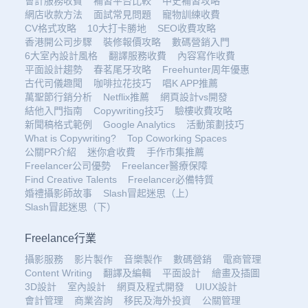
會計服務收費
補習平台比較
中史補習攻略
網店收款方法
面試常見問題
寵物訓練收費
CV格式攻略
10大打卡勝地
SEO收費攻略
香港開公司步驟
裝修報價攻略
數碼營銷入門
6大室內設計風格
翻譯服務收費
內容寫作收費
平面設計趨勢
春茗尾牙攻略
Freehunter周年優惠
古代司儀趣聞
咖啡拉花技巧
唱K APP推薦
萬聖節行銷分析
Netflix推薦
網頁設計vs開發
結他入門指南
Copywriting技巧
驗樓收費攻略
新聞稿格式範例
Google Analytics
活動策劃技巧
What is Copywriting?
Top Coworking Spaces
公關PR介紹
迷你倉收費
手作市集推薦
Freelancer公司優勢
Freelancer醫療保障
Find Creative Talents
Freelancer必備特質
婚禮攝影師故事
Slash冒起迷思（上）
Slash冒起迷思（下）
Freelance行業
攝影服務
影片製作
音樂製作
數碼營銷
電商管理
Content Writing
翻譯及編輯
平面設計
繪畫及插圖
3D設計
室內設計
網頁及程式開發
UIUX設計
會計管理
商業咨詢
移民及海外投資
公關管理