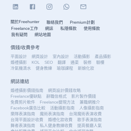
關於Freehunter
聯絡我們
Premium計劃
Freelance工作
網誌
私隱條款
使用條款
我有疑問
網站地圖
價錢
/
收費參考
平面設計
網頁設計
室內設計
活動攝影
產品攝影
婚禮攝影
KOL
SEO
翻譯
通渠
裝修
驗樓
冷氣機滴水
健身教練
瑜珈課程
新娘化妝
網誌連結
婚禮攝影價錢指南
網頁設計價錢攻略
Freelance優缺點
辭職信格式
影片製作價錢
免費剪片軟件
Freelance變現方法
兼職網推介
Facebook廣告比較
活動攝影指南
人像攝影指南
樂隊表演指南
魔術表演指南
台灣魔術表演收費
台灣平面設計收費
婚禮化妝收費
歌手表演指南
舞者表演指南
私人健身教練收費
提高餐廳人氣