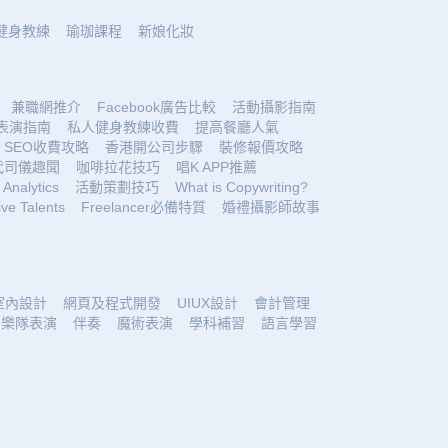
健身教練
瑜珈課程
新娘化妝
兼職網推介
Facebook廣告比較
活動攝影指南
表演指南
私人健身教練收費
提高餐廳人氣
SEO收費攻略
香港開公司步驟
裝修報價攻略
代司儀趣聞
咖啡拉花技巧
唱K APP推薦
Analytics
活動策劃技巧
What is Copywriting?
ive Talents
Freelancer必備特質
婚禮攝影師故事
室內設計
網頁及程式開發
UIUX設計
會計管理
樂隊表演
伴奏
魔術表演
學科補習
語言學習