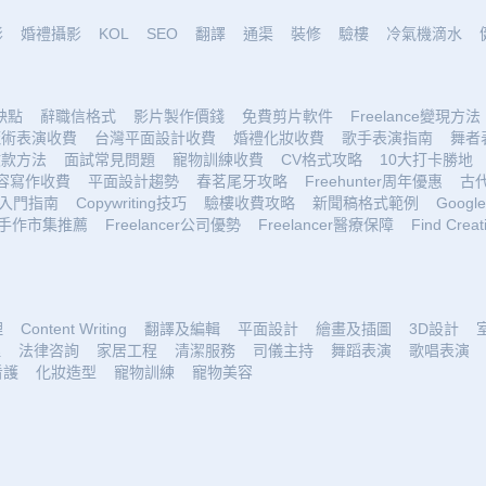
影
婚禮攝影
KOL
SEO
翻譯
通渠
裝修
驗樓
冷氣機滴水
優缺點
辭職信格式
影片製作價錢
免費剪片軟件
Freelance變現方法
魔術表演收費
台灣平面設計收費
婚禮化妝收費
歌手表演指南
舞者
收款方法
面試常見問題
寵物訓練收費
CV格式攻略
10大打卡勝地
容寫作收費
平面設計趨勢
春茗尾牙攻略
Freehunter周年優惠
古
入門指南
Copywriting技巧
驗樓收費攻略
新聞稿格式範例
Google 
手作市集推薦
Freelancer公司優勢
Freelancer醫療保障
Find Creat
理
Content Writing
翻譯及編輯
平面設計
繪畫及插圖
3D設計
理
法律咨詢
家居工程
清潔服務
司儀主持
舞蹈表演
歌唱表演
看護
化妝造型
寵物訓練
寵物美容