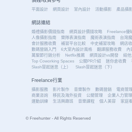
價錢
/
收費參考
平面設計
網頁設計
室內設計
活動攝影
產品攝
網誌連結
婚禮攝影價錢指南
網頁設計價錢攻略
Freelance
人像攝影指南
樂隊表演指南
魔術表演指南
台灣
會計服務收費
補習平台比較
中史補習攻略
網店
數碼營銷入門
6大室內設計風格
翻譯服務收費
內
萬聖節行銷分析
Netflix推薦
網頁設計vs開發
結他
Top Coworking Spaces
公關PR介紹
迷你倉收費
Slash冒起迷思（上）
Slash冒起迷思（下）
Freelance行業
攝影服務
影片製作
音樂製作
數碼營銷
電商管
商業咨詢
移民及海外投資
公關管理
企業人力管
運動訓練
生活興趣班
音樂課程
個人美容
家庭
© Freehunter - All Rights Reserved