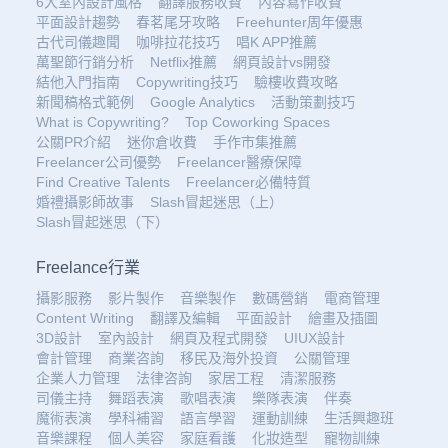
6大室內設計風格
翻譯服務收費
內容寫作收費
平面設計趨勢
春茗尾牙攻略
Freehunter周年優惠
古代司儀趣聞
咖啡拉花技巧
唱K APP推薦
萬聖節行銷分析
Netflix推薦
網頁設計vs開發
結他入門指南
Copywriting技巧
驗樓收費攻略
新聞稿格式範例
Google Analytics
活動策劃技巧
What is Copywriting?
Top Coworking Spaces
公關PR介紹
迷你倉收費
手作市集推薦
Freelancer公司優勢
Freelancer醫療保障
Find Creative Talents
Freelancer必備特質
婚禮攝影師故事
Slash冒起迷思（上）
Slash冒起迷思（下）
Freelance行業
攝影服務
影片製作
音樂製作
數碼營銷
電商管理
Content Writing
翻譯及編輯
平面設計
繪畫及插圖
3D設計
室內設計
網頁及程式開發
UIUX設計
會計管理
商業咨詢
移民及海外投資
公關管理
企業人力管理
法律咨詢
家居工程
清潔服務
司儀主持
舞蹈表演
歌唱表演
樂隊表演
伴奏
魔術表演
學科補習
語言學習
運動訓練
生活興趣班
音樂課程
個人美容
家庭看護
化妝造型
寵物訓練