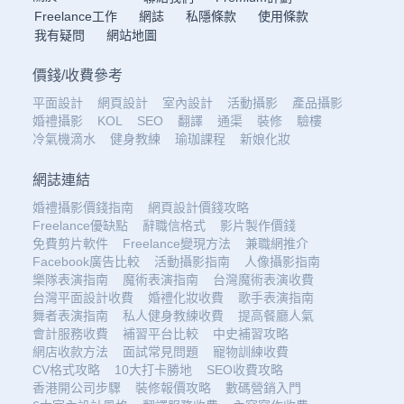
Freelance工作
網誌
私隱條款
使用條款
我有疑問
網站地圖
價錢
/
收費參考
平面設計
網頁設計
室內設計
活動攝影
產品攝影
婚禮攝影
KOL
SEO
翻譯
通渠
裝修
驗樓
冷氣機滴水
健身教練
瑜珈課程
新娘化妝
網誌連結
婚禮攝影價錢指南
網頁設計價錢攻略
Freelance優缺點
辭職信格式
影片製作價錢
免費剪片軟件
Freelance變現方法
兼職網推介
Facebook廣告比較
活動攝影指南
人像攝影指南
樂隊表演指南
魔術表演指南
台灣魔術表演收費
台灣平面設計收費
婚禮化妝收費
歌手表演指南
舞者表演指南
私人健身教練收費
提高餐廳人氣
會計服務收費
補習平台比較
中史補習攻略
網店收款方法
面試常見問題
寵物訓練收費
CV格式攻略
10大打卡勝地
SEO收費攻略
香港開公司步驟
裝修報價攻略
數碼營銷入門