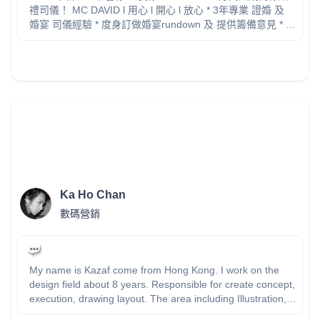
禮司儀！ MC DAVID l 用心 l 開心 l 放心 * 3年專業 證婚 及
婚宴 司儀經驗 * 度身訂做婚宴rundown 及 提供籌備意見 * 台
上表現絕無冷場，透過幽默對白帶動氣氛 * 確保各個儀式暢
順進行，掌握流程時間節奏 * 中英文流利，時間彈性可配合
客人要求 IG: www.instagram.com/mc_davidho/ 個人背景:
www.linkedin.com/in/davidho 服務已包括： - 婚禮前會面 -
rundown 設計 - 遊戲 ／特別環節 - 進場 march-in 安排 -
Background music 建議 - 新人 speech script - 測試場地燈
光、音響 - 當晚 MC service (不限時） 想知更多？ 歡迎隨時
聯絡，我好樂意先比意見然後大家再作決定 Cell / Whatsapp:
9-6-0-5-4-1-4-7 希望可以帶比你、你另一半及所有婚禮來賓
一個愉快難忘的晚上！
Ka Ho Chan
數碼營銷
My name is Kazaf come from Hong Kong. I work on the
design field about 8 years. Responsible for create concept,
execution, drawing layout. The area including Illustration,
Corporate identity, exhibition design, Interface