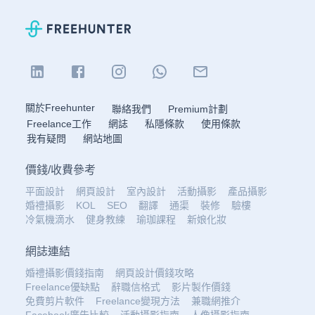
關於Freehunter
聯絡我們
Premium計劃
Freelance工作
網誌
私隱條款
使用條款
我有疑問
網站地圖
價錢
/
收費參考
平面設計
網頁設計
室內設計
活動攝影
產品攝影
婚禮攝影
KOL
SEO
翻譯
通渠
裝修
驗樓
冷氣機滴水
健身教練
瑜珈課程
新娘化妝
網誌連結
婚禮攝影價錢指南
網頁設計價錢攻略
Freelance優缺點
辭職信格式
影片製作價錢
免費剪片軟件
Freelance變現方法
兼職網推介
Facebook廣告比較
活動攝影指南
人像攝影指南