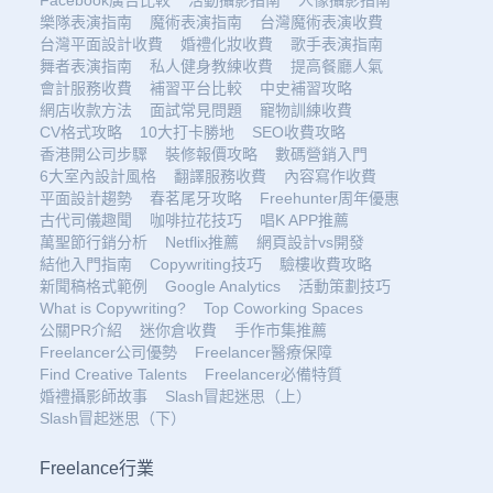
樂隊表演指南
魔術表演指南
台灣魔術表演收費
台灣平面設計收費
婚禮化妝收費
歌手表演指南
舞者表演指南
私人健身教練收費
提高餐廳人氣
會計服務收費
補習平台比較
中史補習攻略
網店收款方法
面試常見問題
寵物訓練收費
CV格式攻略
10大打卡勝地
SEO收費攻略
香港開公司步驟
裝修報價攻略
數碼營銷入門
6大室內設計風格
翻譯服務收費
內容寫作收費
平面設計趨勢
春茗尾牙攻略
Freehunter周年優惠
古代司儀趣聞
咖啡拉花技巧
唱K APP推薦
萬聖節行銷分析
Netflix推薦
網頁設計vs開發
結他入門指南
Copywriting技巧
驗樓收費攻略
新聞稿格式範例
Google Analytics
活動策劃技巧
What is Copywriting?
Top Coworking Spaces
公關PR介紹
迷你倉收費
手作市集推薦
Freelancer公司優勢
Freelancer醫療保障
Find Creative Talents
Freelancer必備特質
婚禮攝影師故事
Slash冒起迷思（上）
Slash冒起迷思（下）
Freelance行業