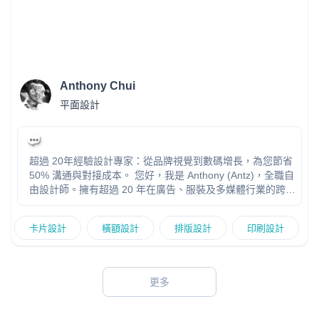
Anthony Chui
平面設計
超過 20年經驗設計專家：從品牌視覺到數碼增長，為您節省
50% 溝通與對接成本。 您好，我是 Anthony (Antz)，全職自
由設計師。擁有超過 20 年在廣告、服裝及多媒體行業的跨領
域經驗。我明白您需要的不是一個「畫圖員」，而是一個能
理解業務邏輯、能幫您避坑的策略夥伴。 想在香港市場脫穎
卡片設計
橫額設計
排版設計
印刷設計
而出，單靠一張圖是不夠的。許多中小企老闆常面臨「設計
不統一」、「SEO 沒效果」或「搵唔到可靠印刷商」的困
擾，最後浪費了大量時間與金錢，卻換不來品牌的成長。 我
提供一站式解決方案，讓您不再需要同時對接多個
更多
Freelancer： 視覺設計： 品牌 Identity、戶外廣告、專業修
圖。 數碼營銷： 內容創作 (Social Media)、SEO / SEM 佈
局、網站設計。 落地配套： （特別推介） 印刷、團體制服