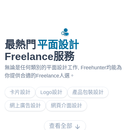
一條龍，由設計到出貨我全程跟進。 與其把品牌形象交給新
手冒險，不如選擇專業的穩定性。我會確保您的每一分營銷
預算，都能轉化為具備「設計感」且「高轉化」的品牌資
產。 立即發送需求，我會盡快回覆您！ 隨時 WhatsApp 索
取我的 《Services & Price Guide》，收費透明，無額外隱藏
收費。 隨時歡迎： WhatsApp : HK +852 9529 0690 Email :
anthonychui@antzdesign.com Instagram : antzdesign.ac
最熱門
平面設計
Website : https://antzdesign.com
Freelance服務
無論是任何類別的平面設計工作, Freehunter均能為
你提供合適的Freelance人選。
卡片設計
Logo設計
產品包裝設計
網上廣告設計
網頁介面設計
查看全部