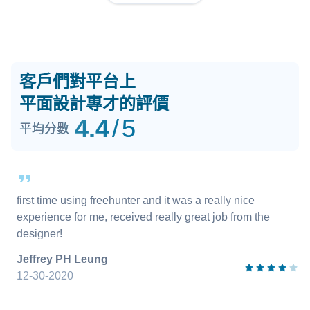
客戶們對平台上
平面設計專才的評價
4.4
/
5
平均分數
first time using freehunter and it was a really nice
experience for me, received really great job from the
designer!
Jeffrey PH Leung
12-30-2020