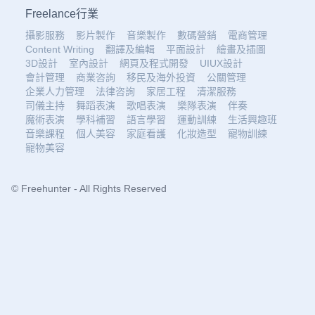
Freelance行業
攝影服務
影片製作
音樂製作
數碼營銷
電商管理
Content Writing
翻譯及編輯
平面設計
繪畫及插圖
3D設計
室內設計
網頁及程式開發
UIUX設計
會計管理
商業咨詢
移民及海外投資
公關管理
企業人力管理
法律咨詢
家居工程
清潔服務
司儀主持
舞蹈表演
歌唱表演
樂隊表演
伴奏
魔術表演
學科補習
語言學習
運動訓練
生活興趣班
音樂課程
個人美容
家庭看護
化妝造型
寵物訓練
寵物美容
© Freehunter - All Rights Reserved