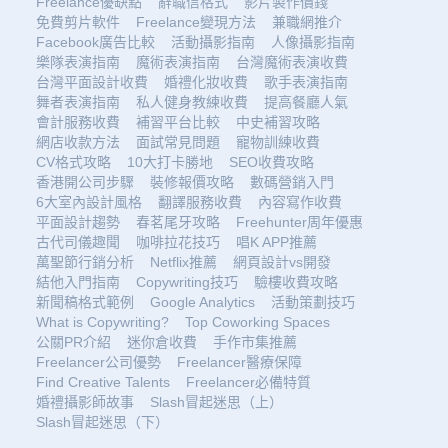
Freelance優缺點
辭職信格式
影片製作價錢
免費剪片軟件
Freelance變現方法
兼職網推介
Facebook廣告比較
活動攝影指南
人像攝影指南
樂隊表演指南
魔術表演指南
台灣魔術表演收費
台灣平面設計收費
婚禮化妝收費
歌手表演指南
舞者表演指南
私人健身教練收費
提高餐廳人氣
會計服務收費
補習平台比較
中史補習攻略
網店收款方法
面試常見問題
寵物訓練收費
CV格式攻略
10大打卡勝地
SEO收費攻略
香港開公司步驟
裝修報價攻略
數碼營銷入門
6大室內設計風格
翻譯服務收費
內容寫作收費
平面設計趨勢
春茗尾牙攻略
Freehunter周年優惠
古代司儀趣聞
咖啡拉花技巧
唱K APP推薦
萬聖節行銷分析
Netflix推薦
網頁設計vs開發
結他入門指南
Copywriting技巧
驗樓收費攻略
新聞稿格式範例
Google Analytics
活動策劃技巧
What is Copywriting?
Top Coworking Spaces
公關PR介紹
迷你倉收費
手作市集推薦
Freelancer公司優勢
Freelancer醫療保障
Find Creative Talents
Freelancer必備特質
婚禮攝影師故事
Slash冒起迷思（上）
Slash冒起迷思（下）