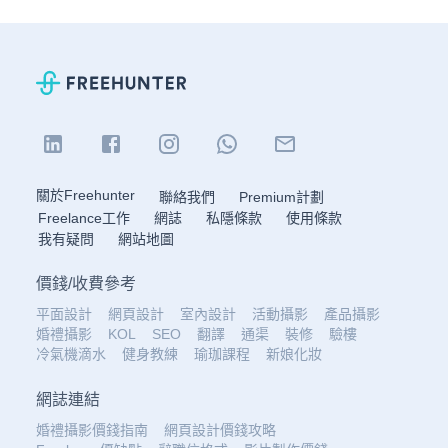
關於Freehunter
聯絡我們
Premium計劃
Freelance工作
網誌
私隱條款
使用條款
我有疑問
網站地圖
價錢
/
收費參考
平面設計
網頁設計
室內設計
活動攝影
產品攝影
婚禮攝影
KOL
SEO
翻譯
通渠
裝修
驗樓
冷氣機滴水
健身教練
瑜珈課程
新娘化妝
網誌連結
婚禮攝影價錢指南
網頁設計價錢攻略