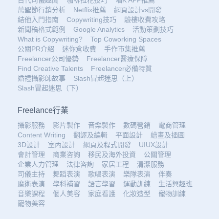
古代司儀趣聞
咖啡拉花技巧
唱K APP推薦
萬聖節行銷分析
Netflix推薦
網頁設計vs開發
結他入門指南
Copywriting技巧
驗樓收費攻略
新聞稿格式範例
Google Analytics
活動策劃技巧
What is Copywriting?
Top Coworking Spaces
公關PR介紹
迷你倉收費
手作市集推薦
Freelancer公司優勢
Freelancer醫療保障
Find Creative Talents
Freelancer必備特質
婚禮攝影師故事
Slash冒起迷思（上）
Slash冒起迷思（下）
Freelance行業
攝影服務
影片製作
音樂製作
數碼營銷
電商管理
Content Writing
翻譯及編輯
平面設計
繪畫及插圖
3D設計
室內設計
網頁及程式開發
UIUX設計
會計管理
商業咨詢
移民及海外投資
公關管理
企業人力管理
法律咨詢
家居工程
清潔服務
司儀主持
舞蹈表演
歌唱表演
樂隊表演
伴奏
魔術表演
學科補習
語言學習
運動訓練
生活興趣班
音樂課程
個人美容
家庭看護
化妝造型
寵物訓練
寵物美容