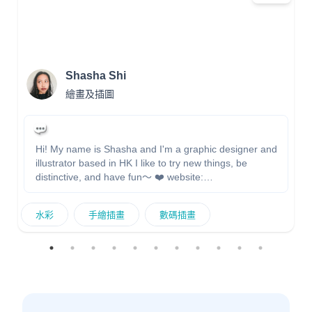
Shasha Shi
繪畫及插圖
Hi! My name is Shasha and I'm a graphic designer and
illustrator based in HK I like to try new things, be
distinctive, and have fun～ ❤️ website:
https://shashashi.myportfolio.com instagram: shzzz_sha
水彩
手繪插畫
數碼插畫