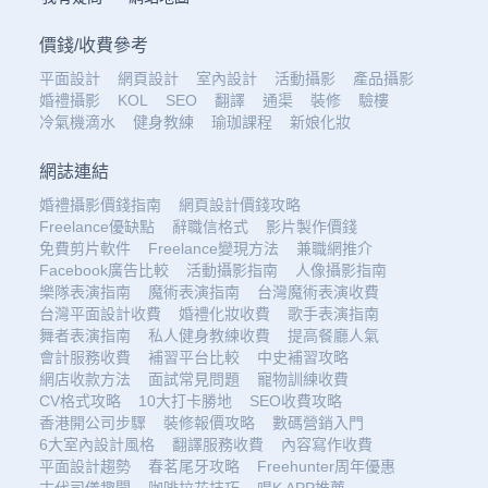
價錢
/
收費參考
平面設計
網頁設計
室內設計
活動攝影
產品攝影
婚禮攝影
KOL
SEO
翻譯
通渠
裝修
驗樓
冷氣機滴水
健身教練
瑜珈課程
新娘化妝
網誌連結
婚禮攝影價錢指南
網頁設計價錢攻略
Freelance優缺點
辭職信格式
影片製作價錢
免費剪片軟件
Freelance變現方法
兼職網推介
Facebook廣告比較
活動攝影指南
人像攝影指南
樂隊表演指南
魔術表演指南
台灣魔術表演收費
台灣平面設計收費
婚禮化妝收費
歌手表演指南
舞者表演指南
私人健身教練收費
提高餐廳人氣
會計服務收費
補習平台比較
中史補習攻略
網店收款方法
面試常見問題
寵物訓練收費
CV格式攻略
10大打卡勝地
SEO收費攻略
香港開公司步驟
裝修報價攻略
數碼營銷入門
6大室內設計風格
翻譯服務收費
內容寫作收費
平面設計趨勢
春茗尾牙攻略
Freehunter周年優惠