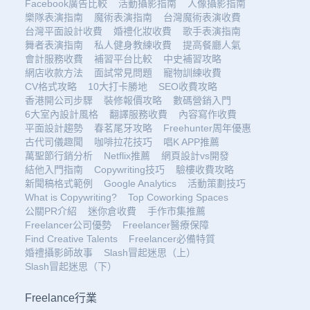
Facebook廣告比較
活動攝影指南
人像攝影指南
樂隊表演指南
魔術表演指南
台灣魔術表演收費
台灣平面設計收費
婚禮化妝收費
歌手表演指南
舞者表演指南
私人健身教練收費
提高餐廳人氣
會計服務收費
補習平台比較
中史補習攻略
網店收款方法
面試常見問題
寵物訓練收費
CV格式攻略
10大打卡勝地
SEO收費攻略
香港開公司步驟
裝修報價攻略
數碼營銷入門
6大室內設計風格
翻譯服務收費
內容寫作收費
平面設計趨勢
春茗尾牙攻略
Freehunter周年優惠
古代司儀趣聞
咖啡拉花技巧
唱K APP推薦
萬聖節行銷分析
Netflix推薦
網頁設計vs開發
結他入門指南
Copywriting技巧
驗樓收費攻略
新聞稿格式範例
Google Analytics
活動策劃技巧
What is Copywriting?
Top Coworking Spaces
公關PR介紹
迷你倉收費
手作市集推薦
Freelancer公司優勢
Freelancer醫療保障
Find Creative Talents
Freelancer必備特質
婚禮攝影師故事
Slash冒起迷思（上）
Slash冒起迷思（下）
Freelance行業