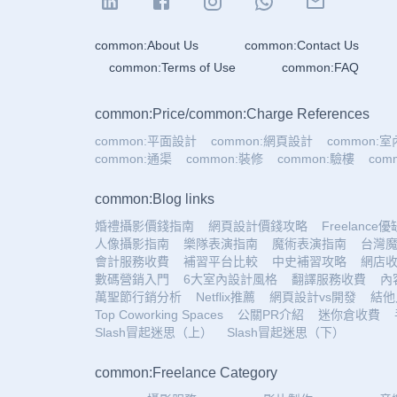
common:About Us
common:Contact Us
common:Terms of Use
common:FAQ
common:Price
/
common:Charge References
common:平面設計
common:網頁設計
common:
common:通渠
common:裝修
common:驗樓
co
common:Blog links
婚禮攝影價錢指南
網頁設計價錢攻略
Freelance
人像攝影指南
樂隊表演指南
魔術表演指南
台灣
會計服務收費
補習平台比較
中史補習攻略
網店
數碼營銷入門
6大室內設計風格
翻譯服務收費
內
萬聖節行銷分析
Netflix推薦
網頁設計vs開發
結他
Top Coworking Spaces
公關PR介紹
迷你倉收費
Slash冒起迷思（上）
Slash冒起迷思（下）
common:Freelance Category