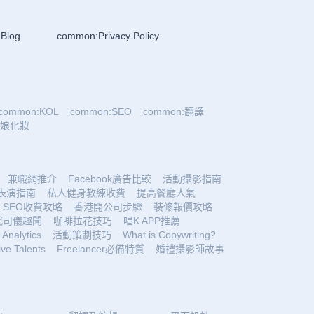
Blog
common:Privacy Policy
common:KOL
common:SEO
common:翻譯
:新娘化妝
兼職網推介
Facebook廣告比較
活動攝影指南
表演指南
私人健身教練收費
提高餐廳人氣
SEO收費攻略
香港開公司步驟
裝修報價攻略
代司儀趣聞
咖啡拉花技巧
唱K APP推薦
Analytics
活動策劃技巧
What is Copywriting?
ive Talents
Freelancer必備特質
婚禮攝影師故事