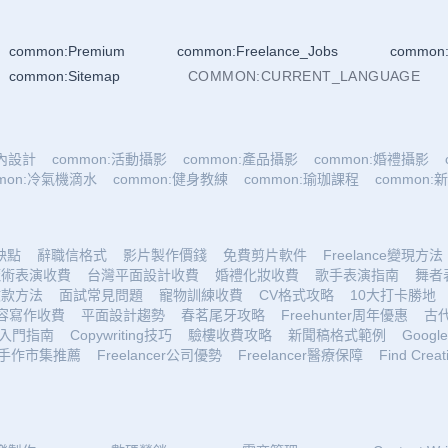
common:Premium
common:Freelance_Jobs
common:
common:Sitemap
COMMON:CURRENT_LANGUAGE
室內設計
common:活動攝影
common:產品攝影
common:婚禮攝影
mmon:冷氣機滴水
common:健身教練
common:瑜珈課程
common
優缺點
辭職信格式
影片製作價錢
免費剪片軟件
Freelance變現方法
魔術表演收費
台灣平面設計收費
婚禮化妝收費
歌手表演指南
舞者
收款方法
面試常見問題
寵物訓練收費
CV格式攻略
10大打卡勝地
容寫作收費
平面設計趨勢
春茗尾牙攻略
Freehunter周年優惠
古
入門指南
Copywriting技巧
驗樓收費攻略
新聞稿格式範例
Google 
手作市集推薦
Freelancer公司優勢
Freelancer醫療保障
Find Creat