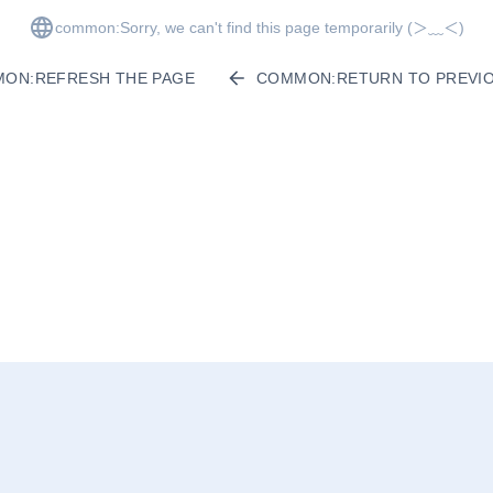
common:Sorry, we can't find this page temporarily
(＞﹏＜)
ON:REFRESH THE PAGE
COMMON:RETURN TO PREVIO