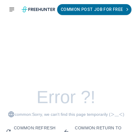
COMMON:POST JOB FOR FREE
Error ?!
common:Sorry, we can't find this page temporarily
(＞﹏＜)
COMMON:REFRESH
COMMON:RETURN TO