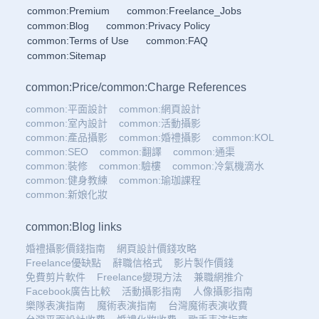
common:Premium
common:Freelance_Jobs
common:Blog
common:Privacy Policy
common:Terms of Use
common:FAQ
common:Sitemap
common:Price
/
common:Charge References
common:平面設計
common:網頁設計
common:室內設計
common:活動攝影
common:產品攝影
common:婚禮攝影
common:KOL
common:SEO
common:翻譯
common:通渠
common:裝修
common:驗樓
common:冷氣機滴水
common:健身教練
common:瑜珈課程
common:新娘化妝
common:Blog links
婚禮攝影價錢指南
網頁設計價錢攻略
Freelance優缺點
辭職信格式
影片製作價錢
免費剪片軟件
Freelance變現方法
兼職網推介
Facebook廣告比較
活動攝影指南
人像攝影指南
樂隊表演指南
魔術表演指南
台灣魔術表演收費