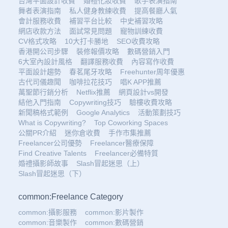
台灣平面設計收費
婚禮化妝收費
歌手表演指南
舞者表演指南
私人健身教練收費
提高餐廳人氣
會計服務收費
補習平台比較
中史補習攻略
網店收款方法
面試常見問題
寵物訓練收費
CV格式攻略
10大打卡勝地
SEO收費攻略
香港開公司步驟
裝修報價攻略
數碼營銷入門
6大室內設計風格
翻譯服務收費
內容寫作收費
平面設計趨勢
春茗尾牙攻略
Freehunter周年優惠
古代司儀趣聞
咖啡拉花技巧
唱K APP推薦
萬聖節行銷分析
Netflix推薦
網頁設計vs開發
結他入門指南
Copywriting技巧
驗樓收費攻略
新聞稿格式範例
Google Analytics
活動策劃技巧
What is Copywriting?
Top Coworking Spaces
公關PR介紹
迷你倉收費
手作市集推薦
Freelancer公司優勢
Freelancer醫療保障
Find Creative Talents
Freelancer必備特質
婚禮攝影師故事
Slash冒起迷思（上）
Slash冒起迷思（下）
common:Freelance Category
common:攝影服務
common:影片製作
common:音樂製作
common:數碼營銷