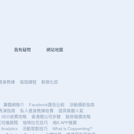
我有疑問
網站地圖
健身教練
瑜珈課程
新娘化妝
兼職網推介
Facebook廣告比較
活動攝影指南
表演指南
私人健身教練收費
提高餐廳人氣
SEO收費攻略
香港開公司步驟
裝修報價攻略
代司儀趣聞
咖啡拉花技巧
唱K APP推薦
Analytics
活動策劃技巧
What is Copywriting?