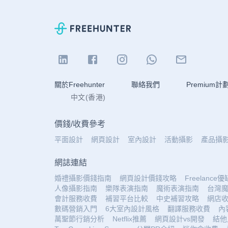
關於Freehunter
聯絡我們
Premium計
中文(香港)
價錢
/
收費參考
平面設計
網頁設計
室內設計
活動攝影
產品攝
網誌連結
婚禮攝影價錢指南
網頁設計價錢攻略
Freelance
人像攝影指南
樂隊表演指南
魔術表演指南
台灣
會計服務收費
補習平台比較
中史補習攻略
網店
數碼營銷入門
6大室內設計風格
翻譯服務收費
內
萬聖節行銷分析
Netflix推薦
網頁設計vs開發
結他