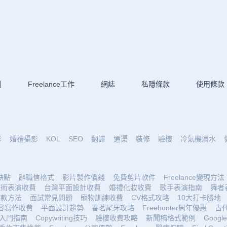
劃
Freelance工作
網誌
私隱條款
使用條款
影
婚禮攝影
KOL
SEO
翻譯
通渠
裝修
驗樓
冷氣機滴水
優缺點
辭職信格式
影片製作價錢
免費剪片軟件
Freelance變現方法
魔術表演收費
台灣平面設計收費
婚禮化妝收費
歌手表演指南
舞者
收款方法
面試常見問題
寵物訓練收費
CV格式攻略
10大打卡勝地
容寫作收費
平面設計趨勢
春茗尾牙攻略
Freehunter周年優惠
古
入門指南
Copywriting技巧
驗樓收費攻略
新聞稿格式範例
Google 