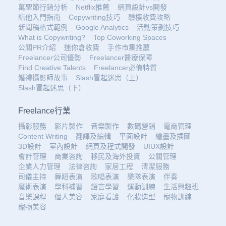
萬聖節行銷分析
Netflix推薦
網頁設計vs開發
結他入門指南
Copywriting技巧
驗樓收費攻略
新聞稿格式範例
Google Analytics
活動策劃技巧
What is Copywriting?
Top Coworking Spaces
公關PR介紹
迷你倉收費
手作市集推薦
Freelancer公司優勢
Freelancer醫療保障
Find Creative Talents
Freelancer必備特質
婚禮攝影師故事
Slash冒起迷思（上）
Slash冒起迷思（下）
Freelance行業
攝影服務
影片製作
音樂製作
數碼營銷
電商管理
Content Writing
翻譯及編輯
平面設計
繪畫及插圖
3D設計
室內設計
網頁及程式開發
UIUX設計
會計管理
商業咨詢
移民及海外投資
公關管理
企業人力管理
法律咨詢
家居工程
清潔服務
司儀主持
舞蹈表演
歌唱表演
樂隊表演
伴奏
魔術表演
學科補習
語言學習
運動訓練
生活興趣班
音樂課程
個人美容
家庭看護
化妝造型
寵物訓練
寵物美容