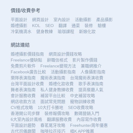
價錢
/
收費參考
平面設計
網頁設計
室內設計
活動攝影
產品攝影
婚禮攝影
KOL
SEO
翻譯
通渠
裝修
驗樓
冷氣機滴水
健身教練
瑜珈課程
新娘化妝
網誌連結
婚禮攝影價錢指南
網頁設計價錢攻略
Freelance優缺點
辭職信格式
影片製作價錢
免費剪片軟件
Freelance變現方法
兼職網推介
Facebook廣告比較
活動攝影指南
人像攝影指南
樂隊表演指南
魔術表演指南
台灣魔術表演收費
台灣平面設計收費
婚禮化妝收費
歌手表演指南
舞者表演指南
私人健身教練收費
提高餐廳人氣
會計服務收費
補習平台比較
中史補習攻略
網店收款方法
面試常見問題
寵物訓練收費
CV格式攻略
10大打卡勝地
SEO收費攻略
香港開公司步驟
裝修報價攻略
數碼營銷入門
6大室內設計風格
翻譯服務收費
內容寫作收費
平面設計趨勢
春茗尾牙攻略
Freehunter周年優惠
古代司儀趣聞
咖啡拉花技巧
唱K APP推薦