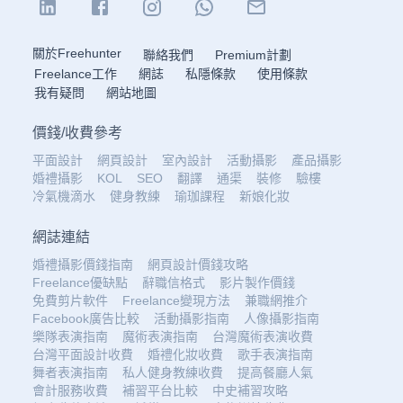
關於Freehunter
聯絡我們
Premium計劃
Freelance工作
網誌
私隱條款
使用條款
我有疑問
網站地圖
價錢
/
收費參考
平面設計
網頁設計
室內設計
活動攝影
產品攝影
婚禮攝影
KOL
SEO
翻譯
通渠
裝修
驗樓
冷氣機滴水
健身教練
瑜珈課程
新娘化妝
網誌連結
婚禮攝影價錢指南
網頁設計價錢攻略
Freelance優缺點
辭職信格式
影片製作價錢
免費剪片軟件
Freelance變現方法
兼職網推介
Facebook廣告比較
活動攝影指南
人像攝影指南
樂隊表演指南
魔術表演指南
台灣魔術表演收費
台灣平面設計收費
婚禮化妝收費
歌手表演指南
舞者表演指南
私人健身教練收費
提高餐廳人氣
會計服務收費
補習平台比較
中史補習攻略