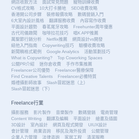
網店收款方法
面試常見問題
寵物訓練收費
CV格式攻略
10大打卡勝地
SEO收費攻略
香港開公司步驟
裝修報價攻略
數碼營銷入門
6大室內設計風格
翻譯服務收費
內容寫作收費
平面設計趨勢
春茗尾牙攻略
Freehunter周年優惠
古代司儀趣聞
咖啡拉花技巧
唱K APP推薦
萬聖節行銷分析
Netflix推薦
網頁設計vs開發
結他入門指南
Copywriting技巧
驗樓收費攻略
新聞稿格式範例
Google Analytics
活動策劃技巧
What is Copywriting?
Top Coworking Spaces
公關PR介紹
迷你倉收費
手作市集推薦
Freelancer公司優勢
Freelancer醫療保障
Find Creative Talents
Freelancer必備特質
婚禮攝影師故事
Slash冒起迷思（上）
Slash冒起迷思（下）
Freelance行業
攝影服務
影片製作
音樂製作
數碼營銷
電商管理
Content Writing
翻譯及編輯
平面設計
繪畫及插圖
3D設計
室內設計
網頁及程式開發
UIUX設計
會計管理
商業咨詢
移民及海外投資
公關管理
企業人力管理
法律咨詢
家居工程
清潔服務