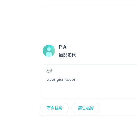
brochures, drawing books and fashion
magazines. She likes meeting and collaborati
with people in different industries. Tracy is
currently working with a fashion brand- Millie’s,
to be responsible for graphic design, advertisi
fashion lookbook editing, fashion shooting and
promotions materials. She worked in a app
P A
company- Bid N Eat in 2017, designed layout
and visual for mobile and web. Also be
攝影服務
responsible for graphic design on eDms, onlin
ads and banners, landing pages. Her inspiration
comes from different sorts of media and lifesty
such as magazines and fashion shows. She is
apangisme.com
good at using watercolour, to create the soft
texture of the garments, and outline the beauti
feminine figures with black and grey lines. She
longs to work with designers, brands,
室內攝影
廣告攝影
magazine and book publication industries in
order to gain more experiences and explore h
career. Web:
***********************tion.wixsite.com/mysite IG:
traccsy