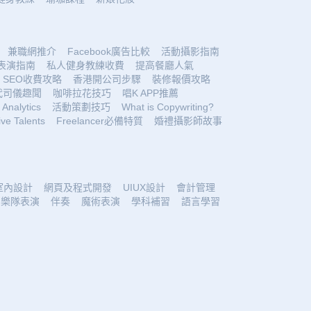
兼職網推介
Facebook廣告比較
活動攝影指南
表演指南
私人健身教練收費
提高餐廳人氣
SEO收費攻略
香港開公司步驟
裝修報價攻略
代司儀趣聞
咖啡拉花技巧
唱K APP推薦
Analytics
活動策劃技巧
What is Copywriting?
ive Talents
Freelancer必備特質
婚禮攝影師故事
室內設計
網頁及程式開發
UIUX設計
會計管理
樂隊表演
伴奏
魔術表演
學科補習
語言學習