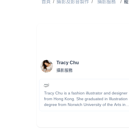
首頁
/
攝影及影音製作
/
攝影服務
/
寵
Tracy Chu
攝影服務
Tracy Chu is a fashion illustrator and designer
from Hong Kong. She graduated in Illustration
degree from Norwich University of the Arts in
England. She is passionate about drawing,
painting and illustrating fashion and places.
Tracy experienced in creating and designing
different styles of illustration, pamphlets,