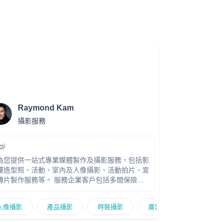
Raymond Kam
攝影服務
為您提供一站式專業媒體製作及攝影服務，包括影
樓造型照、活動、室內及人像攝影、活動拍片、宣
片製作服務等。 服務企業客戶包括多間保險機
構、家電、護膚品牌及公營機構，團隊多年大型製
作經驗。快速回覆報價。多年經驗製作團隊，頂尖
影
人像攝影
嬰兒攝影
產品攝影
團體攝影
時裝攝影
家庭攝影
廣告攝影
產品攝影
拍攝器材及技術，專業客戶服務及創作團隊專責跟
進，度身訂造高效宣傳方案。20年+經驗 金永峯