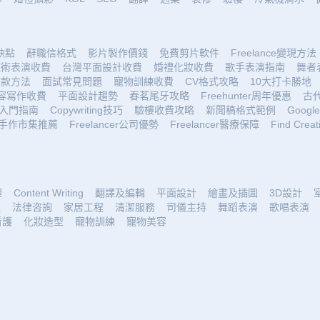
優缺點
辭職信格式
影片製作價錢
免費剪片軟件
Freelance變現方法
魔術表演收費
台灣平面設計收費
婚禮化妝收費
歌手表演指南
舞者
收款方法
面試常見問題
寵物訓練收費
CV格式攻略
10大打卡勝地
容寫作收費
平面設計趨勢
春茗尾牙攻略
Freehunter周年優惠
古
入門指南
Copywriting技巧
驗樓收費攻略
新聞稿格式範例
Google 
手作市集推薦
Freelancer公司優勢
Freelancer醫療保障
Find Creat
理
Content Writing
翻譯及編輯
平面設計
繪畫及插圖
3D設計
理
法律咨詢
家居工程
清潔服務
司儀主持
舞蹈表演
歌唱表演
看護
化妝造型
寵物訓練
寵物美容