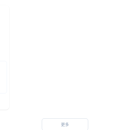
ng
ng,
e
le
ful
er
更多