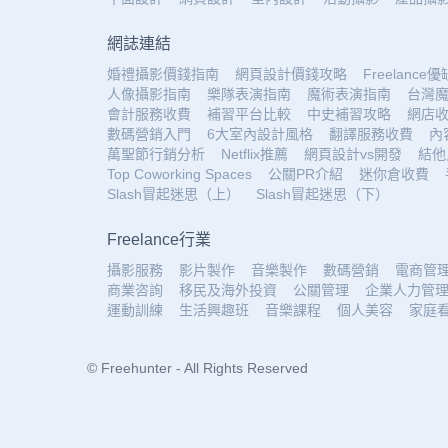
網誌連結
婚禮攝影價錢指南
網頁設計價錢攻略
Freelance
人像攝影指南
樂隊表演指南
魔術表演指南
台灣
會計服務收費
補習平台比較
中史補習攻略
網店
數碼營銷入門
6大室內設計風格
翻譯服務收費
內
萬聖節行銷分析
Netflix推薦
網頁設計vs開發
結他
Top Coworking Spaces
公關PR介紹
迷你倉收費
Slash冒起迷思（上）
Slash冒起迷思（下）
Freelance行業
攝影服務
影片製作
音樂製作
數碼營銷
電商管
商業咨詢
移民及海外投資
公關管理
企業人力管
運動訓練
生活興趣班
音樂課程
個人美容
家庭
© Freehunter - All Rights Reserved