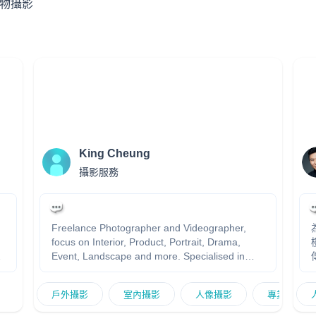
物攝影
King Cheung
攝影服務
Freelance Photographer and Videographer,
focus on Interior, Product, Portrait, Drama,
Event, Landscape and more. Specialised in
傳
Abstract, Spcaing, Linear, Color and Atmophere.
戶外攝影
室內攝影
人像攝影
專業造型攝