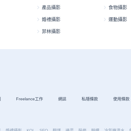
產品攝影
食物攝影
婚禮攝影
運動攝影
菲林攝影
劃
Freelance工作
網誌
私隱條款
使用條款
影
婚禮攝影
KOL
SEO
翻譯
通渠
裝修
驗樓
冷氣機滴水