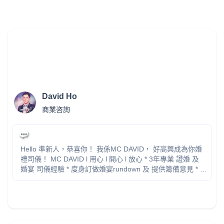
David Ho
商業咨詢
Hello 準新人，恭喜你！ 我係MC DAVID， 好高興成為你婚
禮司儀！ MC DAVID l 用心 l 開心 l 放心 * 3年專業 證婚 及
婚宴 司儀經驗 * 度身訂做婚宴rundown 及 提供籌備意見 * 台
上表現絕無冷場，透過幽默對白帶動氣氛 * 確保各個儀式暢
順進行，掌握流程時間節奏 * 中英文流利，時間彈性可配合
客人要求 IG: www.instagram.com/mc_davidho/ 個人背景:
www.linkedin.com/in/davidho 服務已包括： - 婚禮前會面 -
rundown 設計 - 遊戲 ／特別環節 - 進場 march-in 安排 -