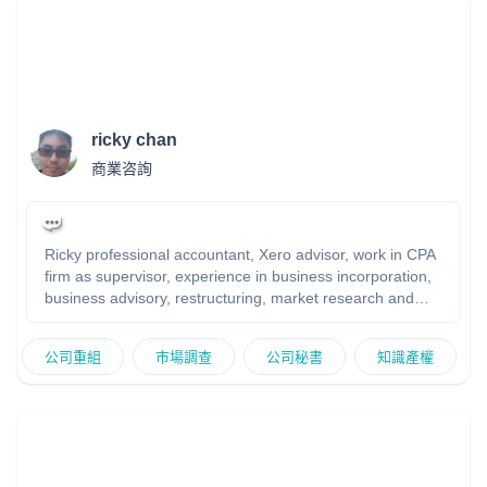
Background music 建議 - 新人 speech script - 測試場地燈
光、音響 - 當晚 MC service (不限時） 想知更多？ 歡迎隨時
聯絡，我好樂意先比意見然後大家再作決定 Cell / Whatsapp:
9-6-0-5-4-1-4-7 希望可以帶比你、你另一半及所有婚禮來賓
一個愉快難忘的晚上！
ricky chan
商業咨詢
Ricky professional accountant, Xero advisor, work in CPA
firm as supervisor, experience in business incorporation,
business advisory, restructuring, market research and
company secretary area, has own business experience
and provide professional advice to startup to improve
公司重組
市場調查
公司秘書
知識產權
business Having good market research experience in build
up your business in new country