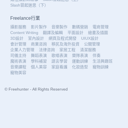
Slash冒起迷思（下）
Freelance行業
攝影服務
影片製作
音樂製作
數碼營銷
電商管理
Content Writing
翻譯及編輯
平面設計
繪畫及插圖
3D設計
室內設計
網頁及程式開發
UIUX設計
會計管理
商業咨詢
移民及海外投資
公關管理
企業人力管理
法律咨詢
家居工程
清潔服務
司儀主持
舞蹈表演
歌唱表演
樂隊表演
伴奏
魔術表演
學科補習
語言學習
運動訓練
生活興趣班
音樂課程
個人美容
家庭看護
化妝造型
寵物訓練
寵物美容
© Freehunter - All Rights Reserved