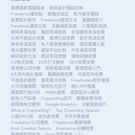
婚禮攝影價錢指南
網頁設計價錢攻略
Freelance優缺點
辭職信格式
影片製作價錢
免費剪片軟件
Freelance變現方法
兼職網推介
Facebook廣告比較
活動攝影指南
人像攝影指南
樂隊表演指南
魔術表演指南
台灣魔術表演收費
台灣平面設計收費
婚禮化妝收費
歌手表演指南
舞者表演指南
私人健身教練收費
提高餐廳人氣
會計服務收費
補習平台比較
中史補習攻略
網店收款方法
面試常見問題
寵物訓練收費
CV格式攻略
10大打卡勝地
SEO收費攻略
香港開公司步驟
裝修報價攻略
數碼營銷入門
6大室內設計風格
翻譯服務收費
內容寫作收費
平面設計趨勢
春茗尾牙攻略
Freehunter周年優惠
古代司儀趣聞
咖啡拉花技巧
唱K APP推薦
萬聖節行銷分析
Netflix推薦
網頁設計vs開發
結他入門指南
Copywriting技巧
驗樓收費攻略
新聞稿格式範例
Google Analytics
活動策劃技巧
What is Copywriting?
Top Coworking Spaces
公關PR介紹
迷你倉收費
手作市集推薦
Freelancer公司優勢
Freelancer醫療保障
Find Creative Talents
Freelancer必備特質
婚禮攝影師故事
Slash冒起迷思（上）