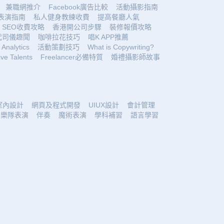
兼職網推介
Facebook廣告比較
活動攝影指南
表演指南
私人健身教練收費
提高餐廳人氣
SEO收費攻略
香港開公司步驟
裝修報價攻略
代司儀趣聞
咖啡拉花技巧
唱K APP推薦
Analytics
活動策劃技巧
What is Copywriting?
ive Talents
Freelancer必備特質
婚禮攝影師故事
室內設計
網頁及程式開發
UIUX設計
會計管理
樂隊表演
伴奏
魔術表演
學科補習
語言學習