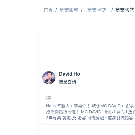
首頁
/
商業服務
/
商業咨詢
/
商業咨詢
David Ho
商業咨詢
Hello 準新人，恭喜你！ 我係MC DAVID， 好
成為你婚禮司儀！ MC DAVID l 用心 l 開心 l 放心 *
3年專業 證婚 及 婚宴 司儀經驗 * 度身訂做婚宴
rundown 及 提供籌備意見 * 台上表現絕無冷場
透過幽默對白帶動氣氛 * 確保各個儀式暢順進行