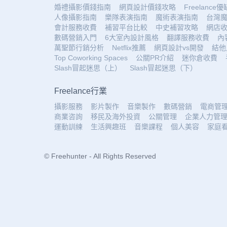
婚禮攝影價錢指南
網頁設計價錢攻略
Freelance
人像攝影指南
樂隊表演指南
魔術表演指南
台灣
會計服務收費
補習平台比較
中史補習攻略
網店
數碼營銷入門
6大室內設計風格
翻譯服務收費
內
萬聖節行銷分析
Netflix推薦
網頁設計vs開發
結他
Top Coworking Spaces
公關PR介紹
迷你倉收費
Slash冒起迷思（上）
Slash冒起迷思（下）
Freelance行業
攝影服務
影片製作
音樂製作
數碼營銷
電商管
商業咨詢
移民及海外投資
公關管理
企業人力管
運動訓練
生活興趣班
音樂課程
個人美容
家庭
© Freehunter - All Rights Reserved