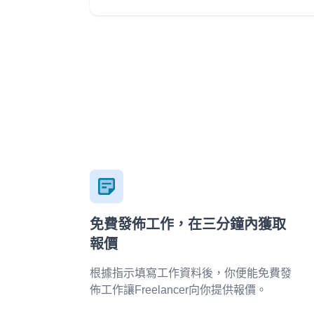
掌握流程時間節奏 * 中英文流利，時間彈性可配
客人要求 IG: www.instagram.com/mc_davidho/
個人背景: www.linkedin.com/in/davidho 服務已包
括： - 婚禮前會面 - rundown 設計 - 遊戲 ／特
環節 - 進場 march-in 安排 - Background music 建
議 - 新人 speech script - 測試場地燈光、音響 - 當
晚 MC service (不限時） 想知更多？ 歡迎隨時聯
絡，我好樂意先比意見然後大家再作決定 Cell /
Whatsapp: 9-6-0-5-4-1-4-7 希望可以帶比你、你
另一半及所有婚禮來賓一個愉快難忘的晚上！
免費發佈工作，在三分鐘內獲取
報價
根據指示填寫工作資料後，你便能免費發
佈工作讓Freelancer向你提供報價。