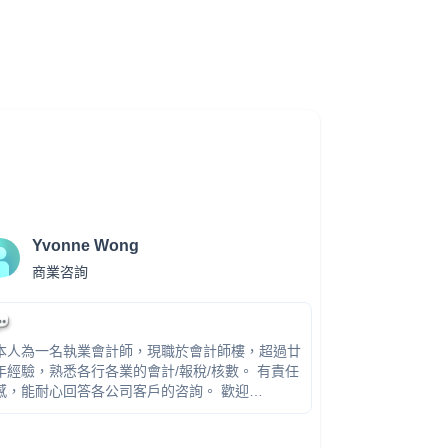
Yvonne Wong
商業咨詢
本人為一名執業會計師，現職於會計師樓，超過廿
年經驗，熟悉各行各業的會計/報稅/核數。 有責任
感，能耐心回答各公司客戶的咨詢。 歡迎
whatsapp或致電:****-1049 (伍九九四 壹零四九)
商業咨詢服務
本地商業註冊
海外公司註冊