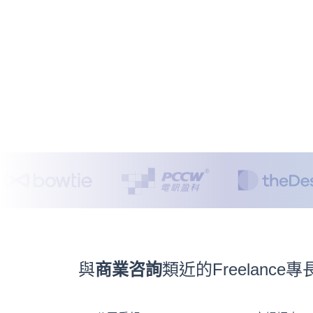
與
商業咨詢
類近的Freelanc