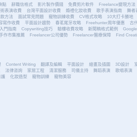
優缺點
辭職信格式
影片製作價錢
免費剪片軟件
Freelance變現方法
魔術表演收費
台灣平面設計收費
婚禮化妝收費
歌手表演指南
舞者
收款方法
面試常見問題
寵物訓練收費
CV格式攻略
10大打卡勝地
容寫作收費
平面設計趨勢
春茗尾牙攻略
Freehunter周年優惠
古
入門指南
Copywriting技巧
驗樓收費攻略
新聞稿格式範例
Google 
手作市集推薦
Freelancer公司優勢
Freelancer醫療保障
Find Creat
理
Content Writing
翻譯及編輯
平面設計
繪畫及插圖
3D設計
理
法律咨詢
家居工程
清潔服務
司儀主持
舞蹈表演
歌唱表演
看護
化妝造型
寵物訓練
寵物美容