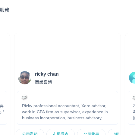
服務
ricky chan
商業咨詢
高興
Ricky professional accountant, Xero advisor,
work in CPA firm as supervisor, experience in
business incorporation, business advisory,
，
restructuring, market research and company
，
secretary area, has own business experience
公司重組
市場調查
公司秘書
知識產權