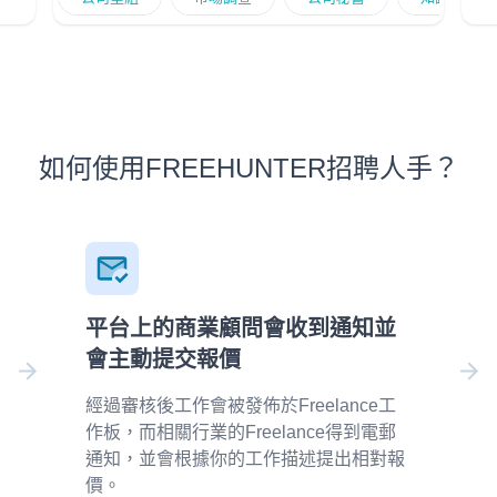
合
and provide professional advice to startup to
improve business Having good market research
experience in build up your business in new
別
country
如何使用FREEHUNTER招聘人手？
平台上的商業顧問會收到通知並
會主動提交報價
經過審核後工作會被發佈於Freelance工
作板，而相關行業的Freelance得到電郵
通知，並會根據你的工作描述提出相對報
價。