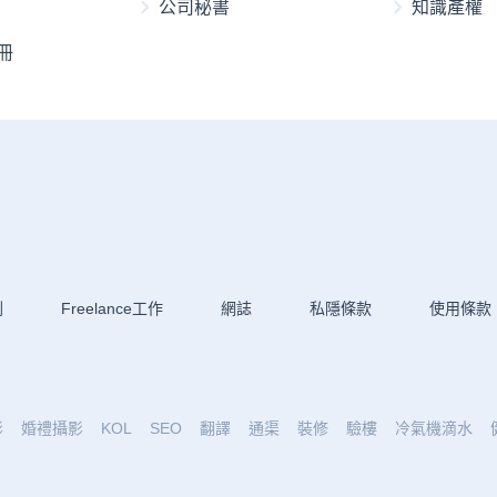
公司秘書
知識產權
冊
劃
Freelance工作
網誌
私隱條款
使用條款
影
婚禮攝影
KOL
SEO
翻譯
通渠
裝修
驗樓
冷氣機滴水