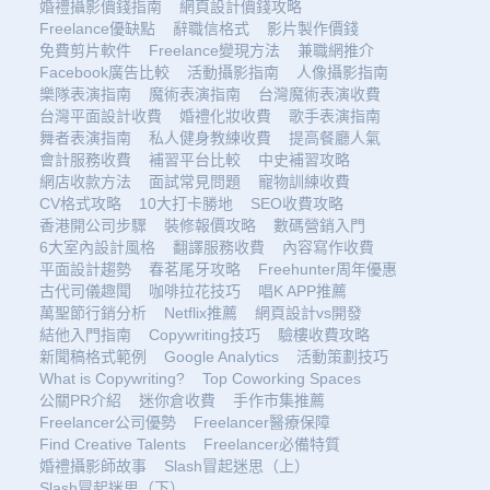
婚禮攝影價錢指南
網頁設計價錢攻略
Freelance優缺點
辭職信格式
影片製作價錢
免費剪片軟件
Freelance變現方法
兼職網推介
Facebook廣告比較
活動攝影指南
人像攝影指南
樂隊表演指南
魔術表演指南
台灣魔術表演收費
台灣平面設計收費
婚禮化妝收費
歌手表演指南
舞者表演指南
私人健身教練收費
提高餐廳人氣
會計服務收費
補習平台比較
中史補習攻略
網店收款方法
面試常見問題
寵物訓練收費
CV格式攻略
10大打卡勝地
SEO收費攻略
香港開公司步驟
裝修報價攻略
數碼營銷入門
6大室內設計風格
翻譯服務收費
內容寫作收費
平面設計趨勢
春茗尾牙攻略
Freehunter周年優惠
古代司儀趣聞
咖啡拉花技巧
唱K APP推薦
萬聖節行銷分析
Netflix推薦
網頁設計vs開發
結他入門指南
Copywriting技巧
驗樓收費攻略
新聞稿格式範例
Google Analytics
活動策劃技巧
What is Copywriting?
Top Coworking Spaces
公關PR介紹
迷你倉收費
手作市集推薦
Freelancer公司優勢
Freelancer醫療保障
Find Creative Talents
Freelancer必備特質
婚禮攝影師故事
Slash冒起迷思（上）
Slash冒起迷思（下）