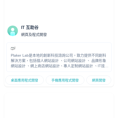
時與我聯繫。我很期待能有機會與您合作,為您打造出一個出
色的網上形象。 個人網頁: ideastime.ltd
IT 互助谷
網頁及程式開發
Plaker Lab是本地的創新科技諮詢公司，致力提供不同創科
解決方案，包括個人網站設計 、公司網站設計 、 品牌形象
網站設計 、網上商店網站設計、專人定制網站設計 、IT技術
諮詢、SEO優化、產品開發等等。我們相信透過設計、創
意、技術與思維，結合多年專業用戶產品設計經驗，為您打
桌面應用程式開發
手機應用程式開發
網頁開發
造更好用戶體驗的品牌產品。 Plaker Lab 網站
https://www.plakerlab.com/