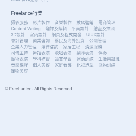
Freelance行業
攝影服務
影片製作
音樂製作
數碼營銷
電商管理
Content Writing
翻譯及編輯
平面設計
繪畫及插圖
3D設計
室內設計
網頁及程式開發
UIUX設計
會計管理
商業咨詢
移民及海外投資
公關管理
企業人力管理
法律咨詢
家居工程
清潔服務
司儀主持
舞蹈表演
歌唱表演
樂隊表演
伴奏
魔術表演
學科補習
語言學習
運動訓練
生活興趣班
音樂課程
個人美容
家庭看護
化妝造型
寵物訓練
寵物美容
© Freehunter - All Rights Reserved