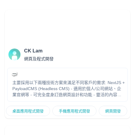
CK Lam
網頁及程式開發
主要採用以下兩種技術方案來滿足不同客戶的需求: NextJS +
PayloadCMS (Headless CMS) - 適用於個人/公司網站、企
業官網等 - 可完全度身訂造網頁設計和功能 - 靈活的內容管
理系統,方便客戶自行更新 WordPress - 適用於中小型企業網
站、網上商店等 - 基於強大的WordPress CMS,內容管理更方
桌面應用程式開發
手機應用程式開發
網頁開發
便 - 可按客戶需求進行定制開發 無論是 NextJS +
PayloadCMS 還是 WordPress,我都能夠提供專業的設計和開
發服務,確保網站不僅外觀漂亮大方,而且功能強大、結構合
理,能夠滿足您的業務需求。 如果您有任何其他問題,歡迎隨