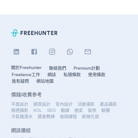
關於Freehunter
聯絡我們
Premium計劃
Freelance工作
網誌
私隱條款
使用條款
我有疑問
網站地圖
價錢
/
收費參考
平面設計
網頁設計
室內設計
活動攝影
產品攝影
婚禮攝影
KOL
SEO
翻譯
通渠
裝修
驗樓
冷氣機滴水
健身教練
瑜珈課程
新娘化妝
網誌連結