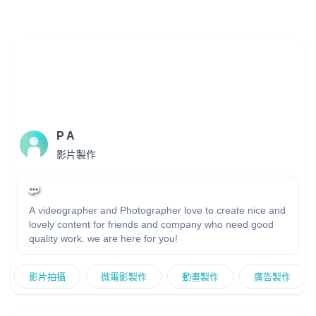
P A
影片製作
A videographer and Photographer love to create nice and
lovely content for friends and company who need good
quality work. we are here for you!
影片拍攝
微電影製作
動畫製作
廣告製作