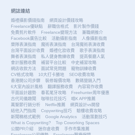
網誌連結
婚禮攝影價錢指南
網頁設計價錢攻略
Freelance優缺點
辭職信格式
影片製作價錢
免費剪片軟件
Freelance變現方法
兼職網推介
Facebook廣告比較
活動攝影指南
人像攝影指南
樂隊表演指南
魔術表演指南
台灣魔術表演收費
台灣平面設計收費
婚禮化妝收費
歌手表演指南
舞者表演指南
私人健身教練收費
提高餐廳人氣
會計服務收費
補習平台比較
中史補習攻略
網店收款方法
面試常見問題
寵物訓練收費
CV格式攻略
10大打卡勝地
SEO收費攻略
香港開公司步驟
裝修報價攻略
數碼營銷入門
6大室內設計風格
翻譯服務收費
內容寫作收費
平面設計趨勢
春茗尾牙攻略
Freehunter周年優惠
古代司儀趣聞
咖啡拉花技巧
唱K APP推薦
萬聖節行銷分析
Netflix推薦
網頁設計vs開發
結他入門指南
Copywriting技巧
驗樓收費攻略
新聞稿格式範例
Google Analytics
活動策劃技巧
What is Copywriting?
Top Coworking Spaces
公關PR介紹
迷你倉收費
手作市集推薦
Freelancer公司優勢
Freelancer醫療保障