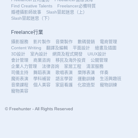
Find Creative Talents
Freelancer必備特質
婚禮攝影師故事
Slash冒起迷思（上）
Slash冒起迷思（下）
Freelance行業
攝影服務
影片製作
音樂製作
數碼營銷
電商管理
Content Writing
翻譯及編輯
平面設計
繪畫及插圖
3D設計
室內設計
網頁及程式開發
UIUX設計
會計管理
商業咨詢
移民及海外投資
公關管理
企業人力管理
法律咨詢
家居工程
清潔服務
司儀主持
舞蹈表演
歌唱表演
樂隊表演
伴奏
魔術表演
學科補習
語言學習
運動訓練
生活興趣班
音樂課程
個人美容
家庭看護
化妝造型
寵物訓練
寵物美容
© Freehunter - All Rights Reserved