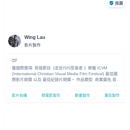
推薦
Wing Lau
影片製作
獲國際獎項: 剪接節目《走近ISIS受害者 》榮獲 ICVM
(International Christian Visual Media Film Festival) 最佳國
際影片銅獎 以及 最佳紀錄片銅獎。 作品類型: 商業廣告,音樂
特輯,微電影,旅遊探秘,人物傳奇,國際新聞,時事專題,抖音娛樂
本人投身電視、廣告媒體行業13年， 現為香港貿發局指定合
影片拍攝
微電影製作
動畫製作
廣告製作
作宣傳影片的策劃導演。 聯絡方法: 53836869(直接來電或
WhatsApp)