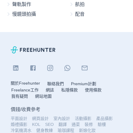
聲軌製作
航拍
慢鏡頭拍攝
配音
關於Freehunter
聯絡我們
Premium計劃
Freelance工作
網誌
私隱條款
使用條款
我有疑問
網站地圖
價錢
/
收費參考
平面設計
網頁設計
室內設計
活動攝影
產品攝影
婚禮攝影
KOL
SEO
翻譯
通渠
裝修
驗樓
冷氣機滴水
健身教練
瑜珈課程
新娘化妝