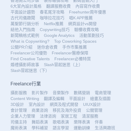
香港開公司步驟
裝修報價攻略
數碼營銷入門
6大室內設計風格
翻譯服務收費
內容寫作收費
平面設計趨勢
春茗尾牙攻略
Freehunter周年優惠
古代司儀趣聞
咖啡拉花技巧
唱K APP推薦
萬聖節行銷分析
Netflix推薦
網頁設計vs開發
結他入門指南
Copywriting技巧
驗樓收費攻略
新聞稿格式範例
Google Analytics
活動策劃技巧
What is Copywriting?
Top Coworking Spaces
公關PR介紹
迷你倉收費
手作市集推薦
Freelancer公司優勢
Freelancer醫療保障
Find Creative Talents
Freelancer必備特質
婚禮攝影師故事
Slash冒起迷思（上）
Slash冒起迷思（下）
Freelance行業
攝影服務
影片製作
音樂製作
數碼營銷
電商管理
Content Writing
翻譯及編輯
平面設計
繪畫及插圖
3D設計
室內設計
網頁及程式開發
UIUX設計
會計管理
商業咨詢
移民及海外投資
公關管理
企業人力管理
法律咨詢
家居工程
清潔服務
司儀主持
舞蹈表演
歌唱表演
樂隊表演
伴奏
魔術表演
學科補習
語言學習
運動訓練
生活興趣班