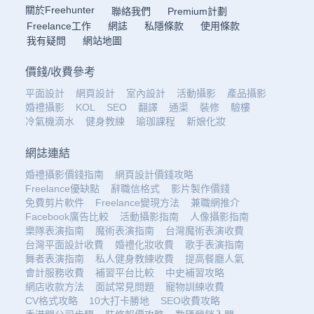
關於Freehunter
聯絡我們
Premium計劃
Freelance工作
網誌
私隱條款
使用條款
我有疑問
網站地圖
價錢
/
收費參考
平面設計
網頁設計
室內設計
活動攝影
產品攝影
婚禮攝影
KOL
SEO
翻譯
通渠
裝修
驗樓
冷氣機滴水
健身教練
瑜珈課程
新娘化妝
網誌連結
婚禮攝影價錢指南
網頁設計價錢攻略
Freelance優缺點
辭職信格式
影片製作價錢
免費剪片軟件
Freelance變現方法
兼職網推介
Facebook廣告比較
活動攝影指南
人像攝影指南
樂隊表演指南
魔術表演指南
台灣魔術表演收費
台灣平面設計收費
婚禮化妝收費
歌手表演指南
舞者表演指南
私人健身教練收費
提高餐廳人氣
會計服務收費
補習平台比較
中史補習攻略
網店收款方法
面試常見問題
寵物訓練收費
CV格式攻略
10大打卡勝地
SEO收費攻略