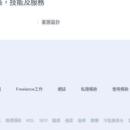
e專長，技能及服務
家居設計
劃
Freelance工作
網誌
私隱條款
使用條款
影
婚禮攝影
KOL
SEO
翻譯
通渠
裝修
驗樓
冷氣機滴水