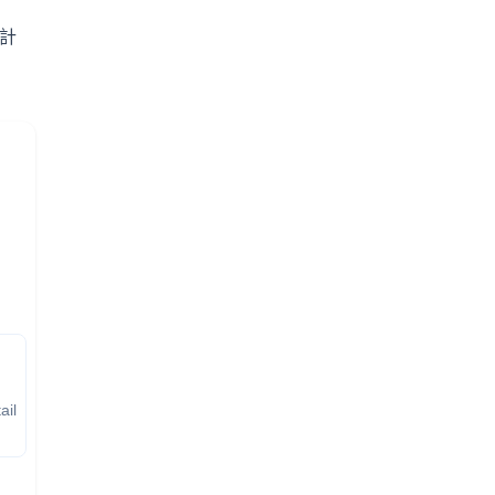
計
ail
to