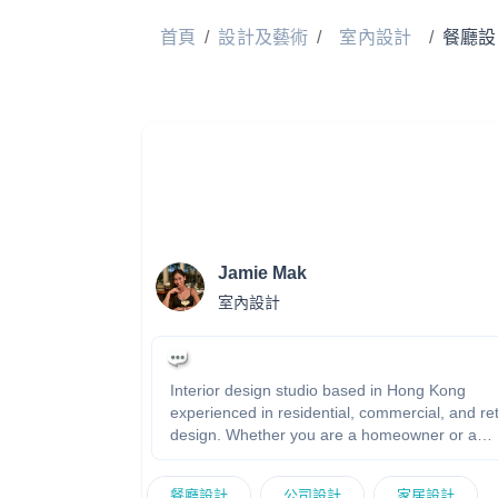
首頁
/
設計及藝術
/
室內設計
/
餐廳設
Jamie Mak
室內設計
Interior design studio based in Hong Kong
experienced in residential, commercial, and ret
design. Whether you are a homeowner or a
business owner, we will transform your space 
the next level by matching your style and
餐廳設計
公司設計
家居設計