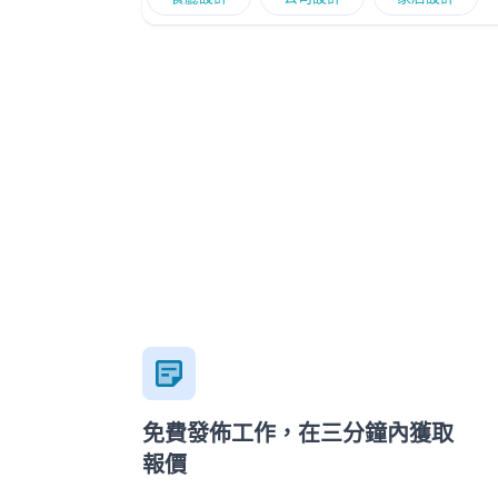
functionality. Phone/ Whatsapp: +852 55431034
Instagtam: @decorepublic.co Facebook:
@decorepublic.co Website: www.decor-
republic.com Address: Room 401, Chinachem
Hollywood Centre, 1 Hollywood Rd, Central
免費發佈工作，在三分鐘內獲取
報價