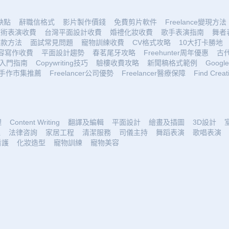
優缺點
辭職信格式
影片製作價錢
免費剪片軟件
Freelance變現方法
魔術表演收費
台灣平面設計收費
婚禮化妝收費
歌手表演指南
舞者
收款方法
面試常見問題
寵物訓練收費
CV格式攻略
10大打卡勝地
容寫作收費
平面設計趨勢
春茗尾牙攻略
Freehunter周年優惠
古
入門指南
Copywriting技巧
驗樓收費攻略
新聞稿格式範例
Google 
手作市集推薦
Freelancer公司優勢
Freelancer醫療保障
Find Creat
理
Content Writing
翻譯及編輯
平面設計
繪畫及插圖
3D設計
理
法律咨詢
家居工程
清潔服務
司儀主持
舞蹈表演
歌唱表演
看護
化妝造型
寵物訓練
寵物美容