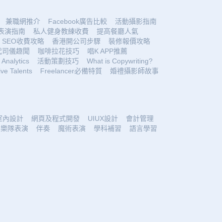
兼職網推介
Facebook廣告比較
活動攝影指南
表演指南
私人健身教練收費
提高餐廳人氣
SEO收費攻略
香港開公司步驟
裝修報價攻略
代司儀趣聞
咖啡拉花技巧
唱K APP推薦
Analytics
活動策劃技巧
What is Copywriting?
ive Talents
Freelancer必備特質
婚禮攝影師故事
室內設計
網頁及程式開發
UIUX設計
會計管理
樂隊表演
伴奏
魔術表演
學科補習
語言學習