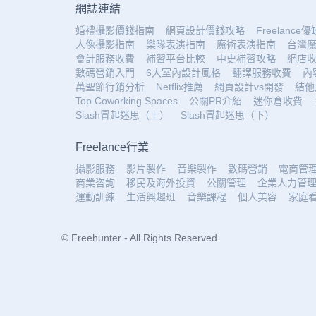
網誌連結
婚禮攝影價錢指南
網頁設計價錢攻略
Freelance
人像攝影指南
樂隊表演指南
魔術表演指南
台灣
會計服務收費
補習平台比較
中史補習攻略
網店
數碼營銷入門
6大室內設計風格
翻譯服務收費
內
萬聖節行銷分析
Netflix推薦
網頁設計vs開發
結他
Top Coworking Spaces
公關PR介紹
迷你倉收費
Slash冒起迷思（上）
Slash冒起迷思（下）
Freelance行業
攝影服務
影片製作
音樂製作
數碼營銷
電商管
商業咨詢
移民及海外投資
公關管理
企業人力管
運動訓練
生活興趣班
音樂課程
個人美容
家庭
© Freehunter - All Rights Reserved