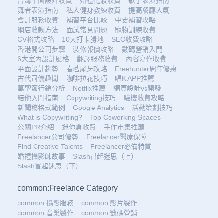
台灣平面設計收費
婚禮化妝收費
歌手表演指南
舞者表演指南
私人健身教練收費
提高餐廳人氣
會計服務收費
補習平台比較
中史補習攻略
網店收款方法
面試常見問題
寵物訓練收費
CV格式攻略
10大打卡勝地
SEO收費攻略
香港開公司步驟
裝修報價攻略
數碼營銷入門
6大室內設計風格
翻譯服務收費
內容寫作收費
平面設計趨勢
春茗尾牙攻略
Freehunter周年優惠
古代司儀趣聞
咖啡拉花技巧
唱K APP推薦
萬聖節行銷分析
Netflix推薦
網頁設計vs開發
結他入門指南
Copywriting技巧
驗樓收費攻略
新聞稿格式範例
Google Analytics
活動策劃技巧
What is Copywriting?
Top Coworking Spaces
公關PR介紹
迷你倉收費
手作市集推薦
Freelancer公司優勢
Freelancer醫療保障
Find Creative Talents
Freelancer必備特質
婚禮攝影師故事
Slash冒起迷思（上）
Slash冒起迷思（下）
common:Freelance Category
common:攝影服務
common:影片製作
common:音樂製作
common:數碼營銷