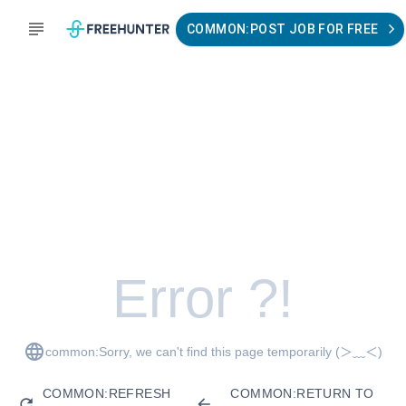
COMMON:POST JOB FOR FREE
Error ?!
common:Sorry, we can't find this page temporarily
(＞﹏＜)
COMMON:REFRESH
COMMON:RETURN TO