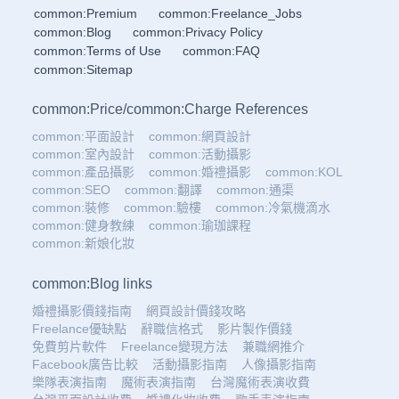
common:Premium
common:Freelance_Jobs
common:Blog
common:Privacy Policy
common:Terms of Use
common:FAQ
common:Sitemap
common:Price
/
common:Charge References
common:平面設計
common:網頁設計
common:室內設計
common:活動攝影
common:產品攝影
common:婚禮攝影
common:KOL
common:SEO
common:翻譯
common:通渠
common:裝修
common:驗樓
common:冷氣機滴水
common:健身教練
common:瑜珈課程
common:新娘化妝
common:Blog links
婚禮攝影價錢指南
網頁設計價錢攻略
Freelance優缺點
辭職信格式
影片製作價錢
免費剪片軟件
Freelance變現方法
兼職網推介
Facebook廣告比較
活動攝影指南
人像攝影指南
樂隊表演指南
魔術表演指南
台灣魔術表演收費