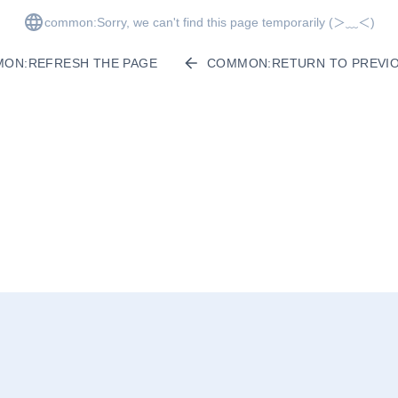
common:Sorry, we can't find this page temporarily
(＞﹏＜)
ON:REFRESH THE PAGE
COMMON:RETURN TO PREVIO