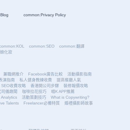
Blog
common:Privacy Policy
common:KOL
common:SEO
common:翻譯
:新娘化妝
兼職網推介
Facebook廣告比較
活動攝影指南
表演指南
私人健身教練收費
提高餐廳人氣
SEO收費攻略
香港開公司步驟
裝修報價攻略
代司儀趣聞
咖啡拉花技巧
唱K APP推薦
Analytics
活動策劃技巧
What is Copywriting?
ive Talents
Freelancer必備特質
婚禮攝影師故事