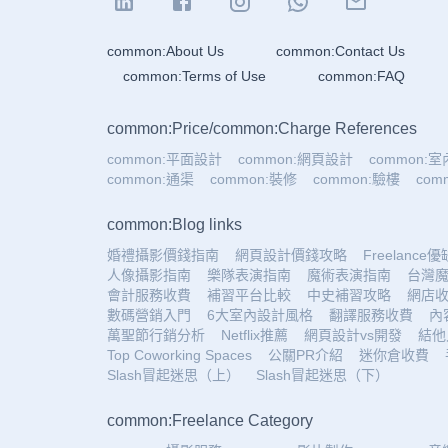
common:About Us
common:Contact Us
common:Terms of Use
common:FAQ
common:Price
/
common:Charge References
common:平面設計
common:網頁設計
common:
common:通渠
common:裝修
common:驗樓
co
common:Blog links
婚禮攝影價錢指南
網頁設計價錢攻略
Freelance
人像攝影指南
樂隊表演指南
魔術表演指南
台灣
會計服務收費
補習平台比較
中史補習攻略
網店
數碼營銷入門
6大室內設計風格
翻譯服務收費
內
萬聖節行銷分析
Netflix推薦
網頁設計vs開發
結他
Top Coworking Spaces
公關PR介紹
迷你倉收費
Slash冒起迷思（上）
Slash冒起迷思（下）
common:Freelance Category