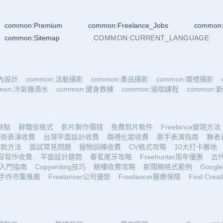
common:Premium
common:Freelance_Jobs
common:
common:Sitemap
COMMON:CURRENT_LANGUAGE
室內設計
common:活動攝影
common:產品攝影
common:婚禮攝影
mmon:冷氣機滴水
common:健身教練
common:瑜珈課程
common
優缺點
辭職信格式
影片製作價錢
免費剪片軟件
Freelance變現方法
魔術表演收費
台灣平面設計收費
婚禮化妝收費
歌手表演指南
舞者
收款方法
面試常見問題
寵物訓練收費
CV格式攻略
10大打卡勝地
容寫作收費
平面設計趨勢
春茗尾牙攻略
Freehunter周年優惠
古
入門指南
Copywriting技巧
驗樓收費攻略
新聞稿格式範例
Google 
手作市集推薦
Freelancer公司優勢
Freelancer醫療保障
Find Creat