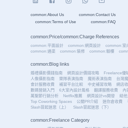
common:About Us
common:Contact Us
common:Terms of Use
common:FAQ
common:Price
/
common:Charge References
common:平面設計
common:網頁設計
common:
common:通渠
common:裝修
common:驗樓
co
common:Blog links
婚禮攝影價錢指南
網頁設計價錢攻略
Freelance
人像攝影指南
樂隊表演指南
魔術表演指南
台灣
會計服務收費
補習平台比較
中史補習攻略
網店
數碼營銷入門
6大室內設計風格
翻譯服務收費
內
萬聖節行銷分析
Netflix推薦
網頁設計vs開發
結他
Top Coworking Spaces
公關PR介紹
迷你倉收費
Slash冒起迷思（上）
Slash冒起迷思（下）
common:Freelance Category