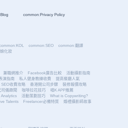
Blog
common:Privacy Policy
common:KOL
common:SEO
common:翻譯
:新娘化妝
兼職網推介
Facebook廣告比較
活動攝影指南
表演指南
私人健身教練收費
提高餐廳人氣
SEO收費攻略
香港開公司步驟
裝修報價攻略
代司儀趣聞
咖啡拉花技巧
唱K APP推薦
Analytics
活動策劃技巧
What is Copywriting?
ive Talents
Freelancer必備特質
婚禮攝影師故事