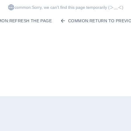
common:Sorry, we can't find this page temporarily
(＞﹏＜)
ON:REFRESH THE PAGE
COMMON:RETURN TO PREVIO