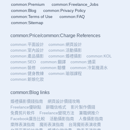
common:Premium
common:Freelance_Jobs
common:Blog
common:Privacy Policy
common:Terms of Use
common:FAQ
common:Sitemap
common:Price
/
common:Charge References
common:平面設計
common:網頁設計
common:室內設計
common:活動攝影
common:產品攝影
common:婚禮攝影
common:KOL
common:SEO
common:翻譯
common:通渠
common:裝修
common:驗樓
common:冷氣機滴水
common:健身教練
common:瑜珈課程
common:新娘化妝
common:Blog links
婚禮攝影價錢指南
網頁設計價錢攻略
Freelance優缺點
辭職信格式
影片製作價錢
免費剪片軟件
Freelance變現方法
兼職網推介
Facebook廣告比較
活動攝影指南
人像攝影指南
樂隊表演指南
魔術表演指南
台灣魔術表演收費