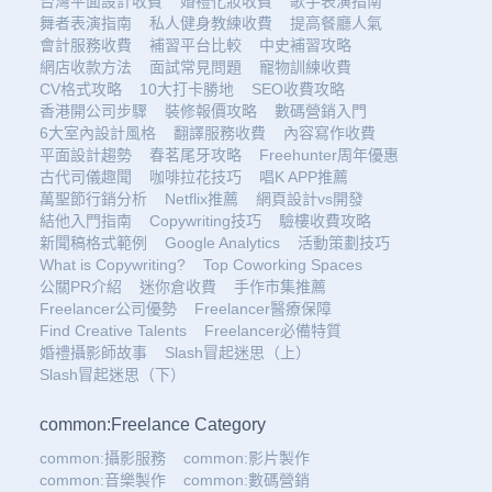
台灣平面設計收費
婚禮化妝收費
歌手表演指南
舞者表演指南
私人健身教練收費
提高餐廳人氣
會計服務收費
補習平台比較
中史補習攻略
網店收款方法
面試常見問題
寵物訓練收費
CV格式攻略
10大打卡勝地
SEO收費攻略
香港開公司步驟
裝修報價攻略
數碼營銷入門
6大室內設計風格
翻譯服務收費
內容寫作收費
平面設計趨勢
春茗尾牙攻略
Freehunter周年優惠
古代司儀趣聞
咖啡拉花技巧
唱K APP推薦
萬聖節行銷分析
Netflix推薦
網頁設計vs開發
結他入門指南
Copywriting技巧
驗樓收費攻略
新聞稿格式範例
Google Analytics
活動策劃技巧
What is Copywriting?
Top Coworking Spaces
公關PR介紹
迷你倉收費
手作市集推薦
Freelancer公司優勢
Freelancer醫療保障
Find Creative Talents
Freelancer必備特質
婚禮攝影師故事
Slash冒起迷思（上）
Slash冒起迷思（下）
common:Freelance Category
common:攝影服務
common:影片製作
common:音樂製作
common:數碼營銷