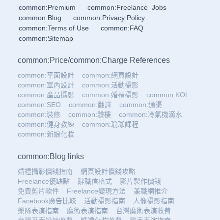
common:Premium
common:Freelance_Jobs
common:Blog
common:Privacy Policy
common:Terms of Use
common:FAQ
common:Sitemap
common:Price
/
common:Charge References
common:平面設計
common:網頁設計
common:室內設計
common:活動攝影
common:產品攝影
common:婚禮攝影
common:KOL
common:SEO
common:翻譯
common:通渠
common:裝修
common:驗樓
common:冷氣機滴水
common:健身教練
common:瑜珈課程
common:新娘化妝
common:Blog links
婚禮攝影價錢指南
網頁設計價錢攻略
Freelance優缺點
辭職信格式
影片製作價錢
免費剪片軟件
Freelance變現方法
兼職網推介
Facebook廣告比較
活動攝影指南
人像攝影指南
樂隊表演指南
魔術表演指南
台灣魔術表演收費