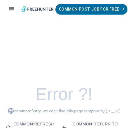
COMMON:POST JOB FOR FREE
Error ?!
common:Sorry, we can't find this page temporarily
(＞﹏＜)
COMMON:REFRESH
COMMON:RETURN TO