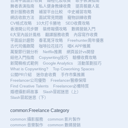
台灣平面設計收費
婚禮化妝收費
歌手表演指南
舞者表演指南
私人健身教練收費
提高餐廳人氣
會計服務收費
補習平台比較
中史補習攻略
網店收款方法
面試常見問題
寵物訓練收費
CV格式攻略
10大打卡勝地
SEO收費攻略
香港開公司步驟
裝修報價攻略
數碼營銷入門
6大室內設計風格
翻譯服務收費
內容寫作收費
平面設計趨勢
春茗尾牙攻略
Freehunter周年優惠
古代司儀趣聞
咖啡拉花技巧
唱K APP推薦
萬聖節行銷分析
Netflix推薦
網頁設計vs開發
結他入門指南
Copywriting技巧
驗樓收費攻略
新聞稿格式範例
Google Analytics
活動策劃技巧
What is Copywriting?
Top Coworking Spaces
公關PR介紹
迷你倉收費
手作市集推薦
Freelancer公司優勢
Freelancer醫療保障
Find Creative Talents
Freelancer必備特質
婚禮攝影師故事
Slash冒起迷思（上）
Slash冒起迷思（下）
common:Freelance Category
common:攝影服務
common:影片製作
common:音樂製作
common:數碼營銷