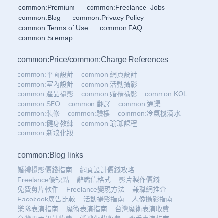
common:Premium
common:Freelance_Jobs
common:Blog
common:Privacy Policy
common:Terms of Use
common:FAQ
common:Sitemap
common:Price
/
common:Charge References
common:平面設計
common:網頁設計
common:室內設計
common:活動攝影
common:產品攝影
common:婚禮攝影
common:KOL
common:SEO
common:翻譯
common:通渠
common:裝修
common:驗樓
common:冷氣機滴水
common:健身教練
common:瑜珈課程
common:新娘化妝
common:Blog links
婚禮攝影價錢指南
網頁設計價錢攻略
Freelance優缺點
辭職信格式
影片製作價錢
免費剪片軟件
Freelance變現方法
兼職網推介
Facebook廣告比較
活動攝影指南
人像攝影指南
樂隊表演指南
魔術表演指南
台灣魔術表演收費