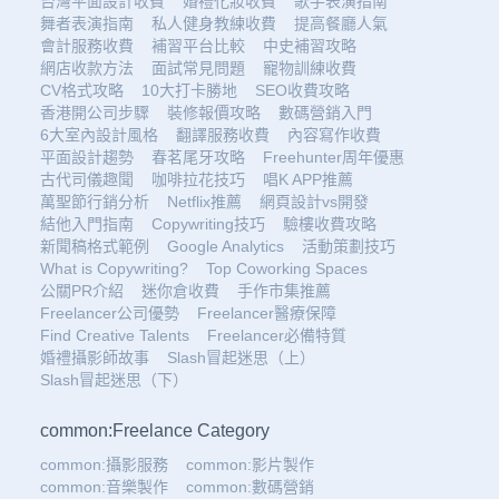
台灣平面設計收費
婚禮化妝收費
歌手表演指南
舞者表演指南
私人健身教練收費
提高餐廳人氣
會計服務收費
補習平台比較
中史補習攻略
網店收款方法
面試常見問題
寵物訓練收費
CV格式攻略
10大打卡勝地
SEO收費攻略
香港開公司步驟
裝修報價攻略
數碼營銷入門
6大室內設計風格
翻譯服務收費
內容寫作收費
平面設計趨勢
春茗尾牙攻略
Freehunter周年優惠
古代司儀趣聞
咖啡拉花技巧
唱K APP推薦
萬聖節行銷分析
Netflix推薦
網頁設計vs開發
結他入門指南
Copywriting技巧
驗樓收費攻略
新聞稿格式範例
Google Analytics
活動策劃技巧
What is Copywriting?
Top Coworking Spaces
公關PR介紹
迷你倉收費
手作市集推薦
Freelancer公司優勢
Freelancer醫療保障
Find Creative Talents
Freelancer必備特質
婚禮攝影師故事
Slash冒起迷思（上）
Slash冒起迷思（下）
common:Freelance Category
common:攝影服務
common:影片製作
common:音樂製作
common:數碼營銷