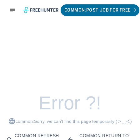
COMMON:POST JOB FOR FREE
Error ?!
common:Sorry, we can't find this page temporarily
(＞﹏＜)
COMMON:REFRESH
COMMON:RETURN TO