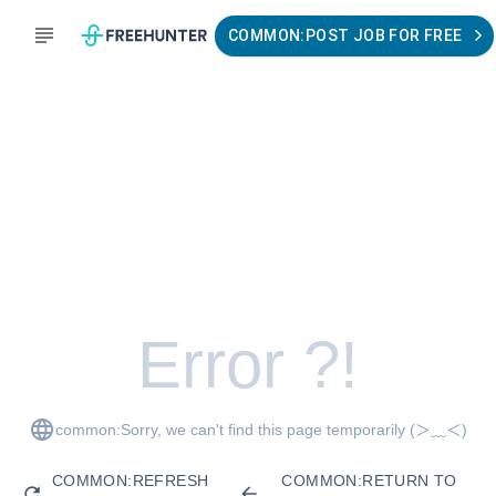
COMMON:POST JOB FOR FREE
Error ?!
common:Sorry, we can't find this page temporarily
(＞﹏＜)
COMMON:REFRESH
COMMON:RETURN TO