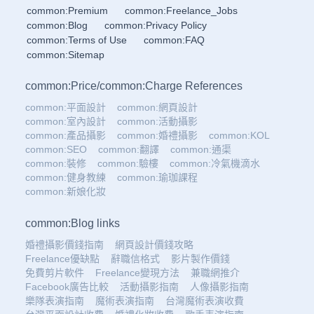
common:Premium
common:Freelance_Jobs
common:Blog
common:Privacy Policy
common:Terms of Use
common:FAQ
common:Sitemap
common:Price
/
common:Charge References
common:平面設計
common:網頁設計
common:室內設計
common:活動攝影
common:產品攝影
common:婚禮攝影
common:KOL
common:SEO
common:翻譯
common:通渠
common:裝修
common:驗樓
common:冷氣機滴水
common:健身教練
common:瑜珈課程
common:新娘化妝
common:Blog links
婚禮攝影價錢指南
網頁設計價錢攻略
Freelance優缺點
辭職信格式
影片製作價錢
免費剪片軟件
Freelance變現方法
兼職網推介
Facebook廣告比較
活動攝影指南
人像攝影指南
樂隊表演指南
魔術表演指南
台灣魔術表演收費