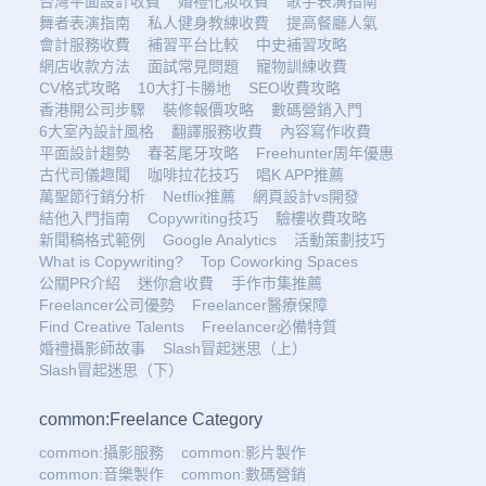
台灣平面設計收費
婚禮化妝收費
歌手表演指南
舞者表演指南
私人健身教練收費
提高餐廳人氣
會計服務收費
補習平台比較
中史補習攻略
網店收款方法
面試常見問題
寵物訓練收費
CV格式攻略
10大打卡勝地
SEO收費攻略
香港開公司步驟
裝修報價攻略
數碼營銷入門
6大室內設計風格
翻譯服務收費
內容寫作收費
平面設計趨勢
春茗尾牙攻略
Freehunter周年優惠
古代司儀趣聞
咖啡拉花技巧
唱K APP推薦
萬聖節行銷分析
Netflix推薦
網頁設計vs開發
結他入門指南
Copywriting技巧
驗樓收費攻略
新聞稿格式範例
Google Analytics
活動策劃技巧
What is Copywriting?
Top Coworking Spaces
公關PR介紹
迷你倉收費
手作市集推薦
Freelancer公司優勢
Freelancer醫療保障
Find Creative Talents
Freelancer必備特質
婚禮攝影師故事
Slash冒起迷思（上）
Slash冒起迷思（下）
common:Freelance Category
common:攝影服務
common:影片製作
common:音樂製作
common:數碼營銷