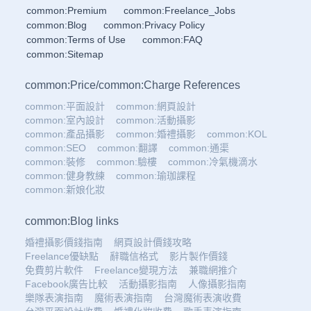
common:Premium
common:Freelance_Jobs
common:Blog
common:Privacy Policy
common:Terms of Use
common:FAQ
common:Sitemap
common:Price
/
common:Charge References
common:平面設計
common:網頁設計
common:室內設計
common:活動攝影
common:產品攝影
common:婚禮攝影
common:KOL
common:SEO
common:翻譯
common:通渠
common:裝修
common:驗樓
common:冷氣機滴水
common:健身教練
common:瑜珈課程
common:新娘化妝
common:Blog links
婚禮攝影價錢指南
網頁設計價錢攻略
Freelance優缺點
辭職信格式
影片製作價錢
免費剪片軟件
Freelance變現方法
兼職網推介
Facebook廣告比較
活動攝影指南
人像攝影指南
樂隊表演指南
魔術表演指南
台灣魔術表演收費