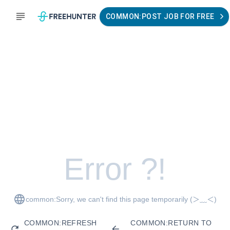
COMMON:POST JOB FOR FREE
Error ?!
common:Sorry, we can't find this page temporarily
(＞﹏＜)
COMMON:REFRESH
COMMON:RETURN TO