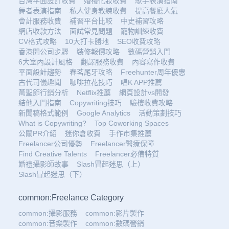
台灣平面設計收費
婚禮化妝收費
歌手表演指南
舞者表演指南
私人健身教練收費
提高餐廳人氣
會計服務收費
補習平台比較
中史補習攻略
網店收款方法
面試常見問題
寵物訓練收費
CV格式攻略
10大打卡勝地
SEO收費攻略
香港開公司步驟
裝修報價攻略
數碼營銷入門
6大室內設計風格
翻譯服務收費
內容寫作收費
平面設計趨勢
春茗尾牙攻略
Freehunter周年優惠
古代司儀趣聞
咖啡拉花技巧
唱K APP推薦
萬聖節行銷分析
Netflix推薦
網頁設計vs開發
結他入門指南
Copywriting技巧
驗樓收費攻略
新聞稿格式範例
Google Analytics
活動策劃技巧
What is Copywriting?
Top Coworking Spaces
公關PR介紹
迷你倉收費
手作市集推薦
Freelancer公司優勢
Freelancer醫療保障
Find Creative Talents
Freelancer必備特質
婚禮攝影師故事
Slash冒起迷思（上）
Slash冒起迷思（下）
common:Freelance Category
common:攝影服務
common:影片製作
common:音樂製作
common:數碼營銷