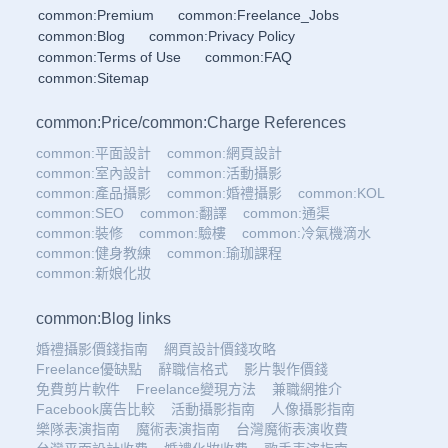
common:Premium
common:Freelance_Jobs
common:Blog
common:Privacy Policy
common:Terms of Use
common:FAQ
common:Sitemap
common:Price
/
common:Charge References
common:平面設計
common:網頁設計
common:室內設計
common:活動攝影
common:產品攝影
common:婚禮攝影
common:KOL
common:SEO
common:翻譯
common:通渠
common:裝修
common:驗樓
common:冷氣機滴水
common:健身教練
common:瑜珈課程
common:新娘化妝
common:Blog links
婚禮攝影價錢指南
網頁設計價錢攻略
Freelance優缺點
辭職信格式
影片製作價錢
免費剪片軟件
Freelance變現方法
兼職網推介
Facebook廣告比較
活動攝影指南
人像攝影指南
樂隊表演指南
魔術表演指南
台灣魔術表演收費