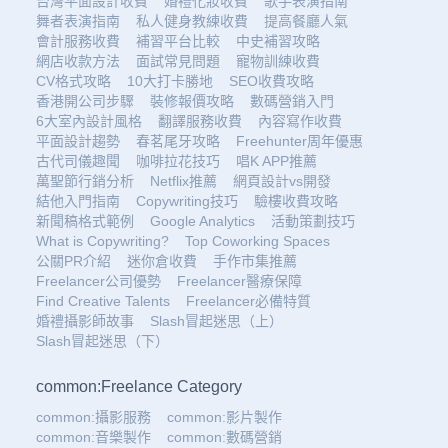
台灣平面設計收費
婚禮化妝收費
歌手表演指南
舞者表演指南
私人健身教練收費
提高餐廳人氣
會計服務收費
補習平台比較
中史補習攻略
網店收款方法
面試常見問題
寵物訓練收費
CV格式攻略
10大打卡勝地
SEO收費攻略
香港開公司步驟
裝修報價攻略
數碼營銷入門
6大室內設計風格
翻譯服務收費
內容寫作收費
平面設計趨勢
春茗尾牙攻略
Freehunter周年優惠
古代司儀趣聞
咖啡拉花技巧
唱K APP推薦
萬聖節行銷分析
Netflix推薦
網頁設計vs開發
結他入門指南
Copywriting技巧
驗樓收費攻略
新聞稿格式範例
Google Analytics
活動策劃技巧
What is Copywriting?
Top Coworking Spaces
公關PR介紹
迷你倉收費
手作市集推薦
Freelancer公司優勢
Freelancer醫療保障
Find Creative Talents
Freelancer必備特質
婚禮攝影師故事
Slash冒起迷思（上）
Slash冒起迷思（下）
common:Freelance Category
common:攝影服務
common:影片製作
common:音樂製作
common:數碼營銷