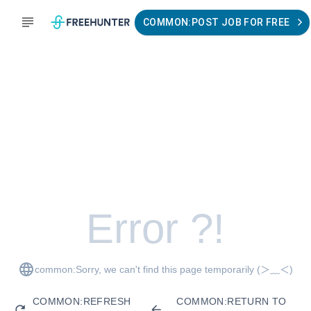
COMMON:POST JOB FOR FREE
Error ?!
common:Sorry, we can't find this page temporarily
(＞﹏＜)
COMMON:REFRESH
COMMON:RETURN TO