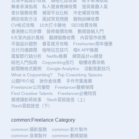
台灣平面設計收費
婚禮化妝收費
歌手表演指南
舞者表演指南
私人健身教練收費
提高餐廳人氣
會計服務收費
補習平台比較
中史補習攻略
網店收款方法
面試常見問題
寵物訓練收費
CV格式攻略
10大打卡勝地
SEO收費攻略
香港開公司步驟
裝修報價攻略
數碼營銷入門
6大室內設計風格
翻譯服務收費
內容寫作收費
平面設計趨勢
春茗尾牙攻略
Freehunter周年優惠
古代司儀趣聞
咖啡拉花技巧
唱K APP推薦
萬聖節行銷分析
Netflix推薦
網頁設計vs開發
結他入門指南
Copywriting技巧
驗樓收費攻略
新聞稿格式範例
Google Analytics
活動策劃技巧
What is Copywriting?
Top Coworking Spaces
公關PR介紹
迷你倉收費
手作市集推薦
Freelancer公司優勢
Freelancer醫療保障
Find Creative Talents
Freelancer必備特質
婚禮攝影師故事
Slash冒起迷思（上）
Slash冒起迷思（下）
common:Freelance Category
common:攝影服務
common:影片製作
common:音樂製作
common:數碼營銷