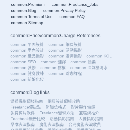
common:Premium
common:Freelance_Jobs
common:Blog
common:Privacy Policy
common:Terms of Use
common:FAQ
common:Sitemap
common:Price
/
common:Charge References
common:平面設計
common:網頁設計
common:室內設計
common:活動攝影
common:產品攝影
common:婚禮攝影
common:KOL
common:SEO
common:翻譯
common:通渠
common:裝修
common:驗樓
common:冷氣機滴水
common:健身教練
common:瑜珈課程
common:新娘化妝
common:Blog links
婚禮攝影價錢指南
網頁設計價錢攻略
Freelance優缺點
辭職信格式
影片製作價錢
免費剪片軟件
Freelance變現方法
兼職網推介
Facebook廣告比較
活動攝影指南
人像攝影指南
樂隊表演指南
魔術表演指南
台灣魔術表演收費