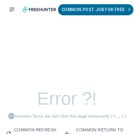
COMMON:POST JOB FOR FREE
Error ?!
common:Sorry, we can't find this page temporarily
(＞﹏＜)
COMMON:REFRESH
COMMON:RETURN TO