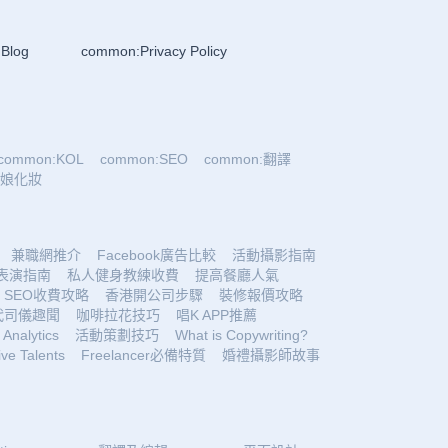
Blog
common:Privacy Policy
common:KOL
common:SEO
common:翻譯
:新娘化妝
兼職網推介
Facebook廣告比較
活動攝影指南
表演指南
私人健身教練收費
提高餐廳人氣
SEO收費攻略
香港開公司步驟
裝修報價攻略
代司儀趣聞
咖啡拉花技巧
唱K APP推薦
Analytics
活動策劃技巧
What is Copywriting?
ive Talents
Freelancer必備特質
婚禮攝影師故事