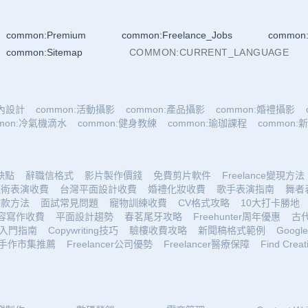
common:Premium
common:Freelance_Jobs
common:
common:Sitemap
COMMON:CURRENT_LANGUAGE
室內設計
common:活動攝影
common:產品攝影
common:婚禮攝影
mmon:冷氣機滴水
common:健身教練
common:瑜珈課程
common
優缺點
辭職信格式
影片製作價錢
免費剪片軟件
Freelance變現方法
魔術表演收費
台灣平面設計收費
婚禮化妝收費
歌手表演指南
舞者
收款方法
面試常見問題
寵物訓練收費
CV格式攻略
10大打卡勝地
容寫作收費
平面設計趨勢
春茗尾牙攻略
Freehunter周年優惠
古
入門指南
Copywriting技巧
驗樓收費攻略
新聞稿格式範例
Google 
手作市集推薦
Freelancer公司優勢
Freelancer醫療保障
Find Creat