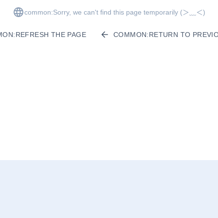
common:Sorry, we can't find this page temporarily
(＞﹏＜)
ON:REFRESH THE PAGE
COMMON:RETURN TO PREVIO