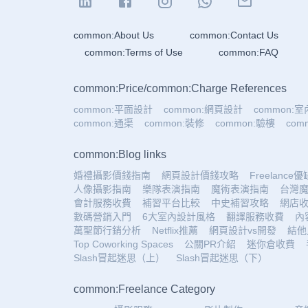
common:About Us
common:Contact Us
common:Terms of Use
common:FAQ
common:Price
/
common:Charge References
common:平面設計
common:網頁設計
common:
common:通渠
common:裝修
common:驗樓
co
common:Blog links
婚禮攝影價錢指南
網頁設計價錢攻略
Freelance
人像攝影指南
樂隊表演指南
魔術表演指南
台灣
會計服務收費
補習平台比較
中史補習攻略
網店
數碼營銷入門
6大室內設計風格
翻譯服務收費
內
萬聖節行銷分析
Netflix推薦
網頁設計vs開發
結他
Top Coworking Spaces
公關PR介紹
迷你倉收費
Slash冒起迷思（上）
Slash冒起迷思（下）
common:Freelance Category