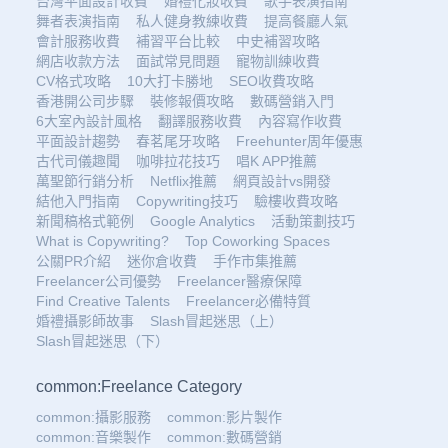
台灣平面設計收費
婚禮化妝收費
歌手表演指南
舞者表演指南
私人健身教練收費
提高餐廳人氣
會計服務收費
補習平台比較
中史補習攻略
網店收款方法
面試常見問題
寵物訓練收費
CV格式攻略
10大打卡勝地
SEO收費攻略
香港開公司步驟
裝修報價攻略
數碼營銷入門
6大室內設計風格
翻譯服務收費
內容寫作收費
平面設計趨勢
春茗尾牙攻略
Freehunter周年優惠
古代司儀趣聞
咖啡拉花技巧
唱K APP推薦
萬聖節行銷分析
Netflix推薦
網頁設計vs開發
結他入門指南
Copywriting技巧
驗樓收費攻略
新聞稿格式範例
Google Analytics
活動策劃技巧
What is Copywriting?
Top Coworking Spaces
公關PR介紹
迷你倉收費
手作市集推薦
Freelancer公司優勢
Freelancer醫療保障
Find Creative Talents
Freelancer必備特質
婚禮攝影師故事
Slash冒起迷思（上）
Slash冒起迷思（下）
common:Freelance Category
common:攝影服務
common:影片製作
common:音樂製作
common:數碼營銷