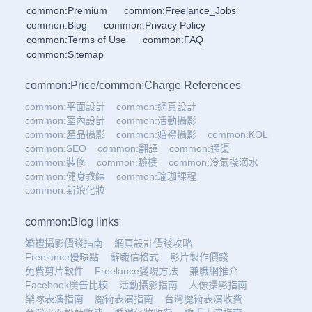
common:Premium
common:Freelance_Jobs
common:Blog
common:Privacy Policy
common:Terms of Use
common:FAQ
common:Sitemap
common:Price
/
common:Charge References
common:平面設計
common:網頁設計
common:室內設計
common:活動攝影
common:產品攝影
common:婚禮攝影
common:KOL
common:SEO
common:翻譯
common:通渠
common:裝修
common:驗樓
common:冷氣機滴水
common:健身教練
common:瑜珈課程
common:新娘化妝
common:Blog links
婚禮攝影價錢指南
網頁設計價錢攻略
Freelance優缺點
辭職信格式
影片製作價錢
免費剪片軟件
Freelance變現方法
兼職網推介
Facebook廣告比較
活動攝影指南
人像攝影指南
樂隊表演指南
魔術表演指南
台灣魔術表演收費