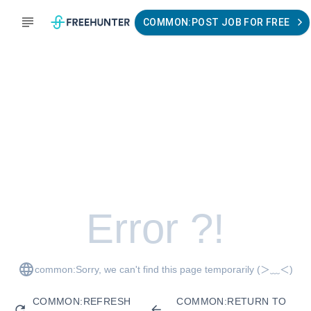
COMMON:POST JOB FOR FREE
Error ?!
common:Sorry, we can't find this page temporarily
(＞﹏＜)
COMMON:REFRESH
COMMON:RETURN TO