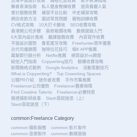
台灣平面設計收費
婚禮化妝收費
歌手表演指南
舞者表演指南
私人健身教練收費
提高餐廳人氣
會計服務收費
補習平台比較
中史補習攻略
網店收款方法
面試常見問題
寵物訓練收費
CV格式攻略
10大打卡勝地
SEO收費攻略
香港開公司步驟
裝修報價攻略
數碼營銷入門
6大室內設計風格
翻譯服務收費
內容寫作收費
平面設計趨勢
春茗尾牙攻略
Freehunter周年優惠
古代司儀趣聞
咖啡拉花技巧
唱K APP推薦
萬聖節行銷分析
Netflix推薦
網頁設計vs開發
結他入門指南
Copywriting技巧
驗樓收費攻略
新聞稿格式範例
Google Analytics
活動策劃技巧
What is Copywriting?
Top Coworking Spaces
公關PR介紹
迷你倉收費
手作市集推薦
Freelancer公司優勢
Freelancer醫療保障
Find Creative Talents
Freelancer必備特質
婚禮攝影師故事
Slash冒起迷思（上）
Slash冒起迷思（下）
common:Freelance Category
common:攝影服務
common:影片製作
common:音樂製作
common:數碼營銷