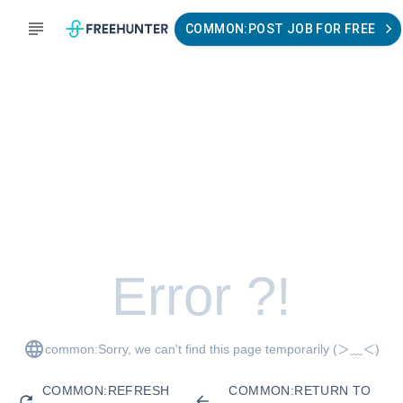
COMMON:POST JOB FOR FREE
Error ?!
common:Sorry, we can't find this page temporarily
(＞﹏＜)
COMMON:REFRESH
COMMON:RETURN TO