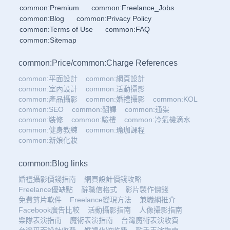
common:Premium
common:Freelance_Jobs
common:Blog
common:Privacy Policy
common:Terms of Use
common:FAQ
common:Sitemap
common:Price
/
common:Charge References
common:平面設計
common:網頁設計
common:室內設計
common:活動攝影
common:產品攝影
common:婚禮攝影
common:KOL
common:SEO
common:翻譯
common:通渠
common:裝修
common:驗樓
common:冷氣機滴水
common:健身教練
common:瑜珈課程
common:新娘化妝
common:Blog links
婚禮攝影價錢指南
網頁設計價錢攻略
Freelance優缺點
辭職信格式
影片製作價錢
免費剪片軟件
Freelance變現方法
兼職網推介
Facebook廣告比較
活動攝影指南
人像攝影指南
樂隊表演指南
魔術表演指南
台灣魔術表演收費