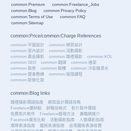
common:Premium
common:Freelance_Jobs
common:Blog
common:Privacy Policy
common:Terms of Use
common:FAQ
common:Sitemap
common:Price
/
common:Charge References
common:平面設計
common:網頁設計
common:室內設計
common:活動攝影
common:產品攝影
common:婚禮攝影
common:KOL
common:SEO
common:翻譯
common:通渠
common:裝修
common:驗樓
common:冷氣機滴水
common:健身教練
common:瑜珈課程
common:新娘化妝
common:Blog links
婚禮攝影價錢指南
網頁設計價錢攻略
Freelance優缺點
辭職信格式
影片製作價錢
免費剪片軟件
Freelance變現方法
兼職網推介
Facebook廣告比較
活動攝影指南
人像攝影指南
樂隊表演指南
魔術表演指南
台灣魔術表演收費