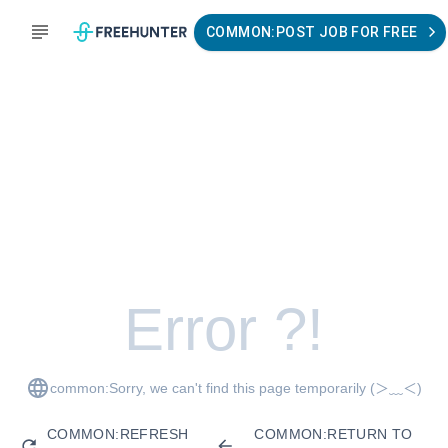
COMMON:POST JOB FOR FREE
Error ?!
common:Sorry, we can't find this page temporarily
(＞﹏＜)
COMMON:REFRESH
COMMON:RETURN TO