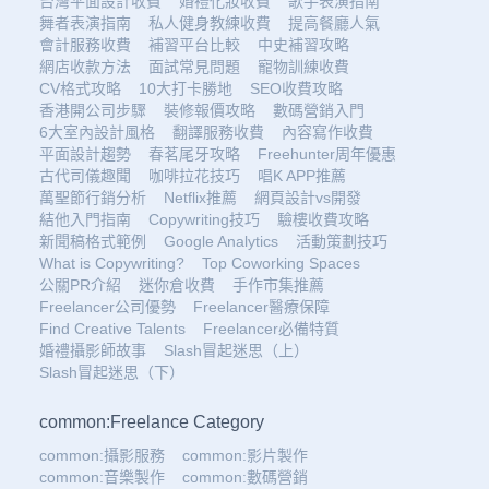
台灣平面設計收費
婚禮化妝收費
歌手表演指南
舞者表演指南
私人健身教練收費
提高餐廳人氣
會計服務收費
補習平台比較
中史補習攻略
網店收款方法
面試常見問題
寵物訓練收費
CV格式攻略
10大打卡勝地
SEO收費攻略
香港開公司步驟
裝修報價攻略
數碼營銷入門
6大室內設計風格
翻譯服務收費
內容寫作收費
平面設計趨勢
春茗尾牙攻略
Freehunter周年優惠
古代司儀趣聞
咖啡拉花技巧
唱K APP推薦
萬聖節行銷分析
Netflix推薦
網頁設計vs開發
結他入門指南
Copywriting技巧
驗樓收費攻略
新聞稿格式範例
Google Analytics
活動策劃技巧
What is Copywriting?
Top Coworking Spaces
公關PR介紹
迷你倉收費
手作市集推薦
Freelancer公司優勢
Freelancer醫療保障
Find Creative Talents
Freelancer必備特質
婚禮攝影師故事
Slash冒起迷思（上）
Slash冒起迷思（下）
common:Freelance Category
common:攝影服務
common:影片製作
common:音樂製作
common:數碼營銷