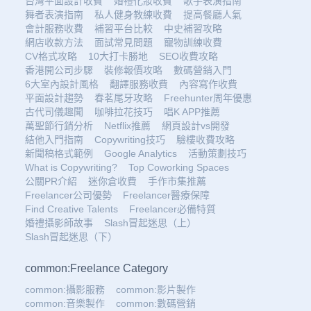
台灣平面設計收費
婚禮化妝收費
歌手表演指南
舞者表演指南
私人健身教練收費
提高餐廳人氣
會計服務收費
補習平台比較
中史補習攻略
網店收款方法
面試常見問題
寵物訓練收費
CV格式攻略
10大打卡勝地
SEO收費攻略
香港開公司步驟
裝修報價攻略
數碼營銷入門
6大室內設計風格
翻譯服務收費
內容寫作收費
平面設計趨勢
春茗尾牙攻略
Freehunter周年優惠
古代司儀趣聞
咖啡拉花技巧
唱K APP推薦
萬聖節行銷分析
Netflix推薦
網頁設計vs開發
結他入門指南
Copywriting技巧
驗樓收費攻略
新聞稿格式範例
Google Analytics
活動策劃技巧
What is Copywriting?
Top Coworking Spaces
公關PR介紹
迷你倉收費
手作市集推薦
Freelancer公司優勢
Freelancer醫療保障
Find Creative Talents
Freelancer必備特質
婚禮攝影師故事
Slash冒起迷思（上）
Slash冒起迷思（下）
common:Freelance Category
common:攝影服務
common:影片製作
common:音樂製作
common:數碼營銷