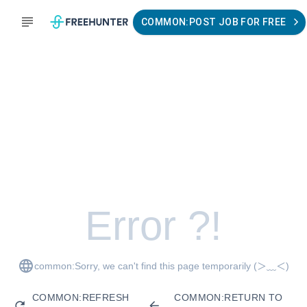
COMMON:POST JOB FOR FREE
Error ?!
common:Sorry, we can't find this page temporarily
(＞﹏＜)
COMMON:REFRESH
COMMON:RETURN TO