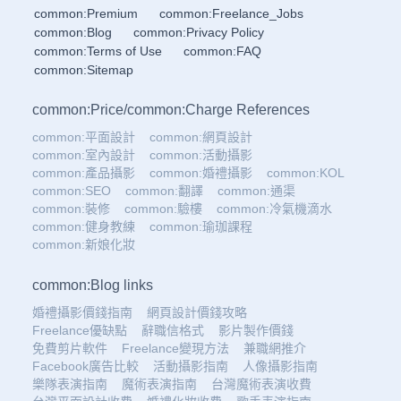
common:Premium
common:Freelance_Jobs
common:Blog
common:Privacy Policy
common:Terms of Use
common:FAQ
common:Sitemap
common:Price
/
common:Charge References
common:平面設計
common:網頁設計
common:室內設計
common:活動攝影
common:產品攝影
common:婚禮攝影
common:KOL
common:SEO
common:翻譯
common:通渠
common:裝修
common:驗樓
common:冷氣機滴水
common:健身教練
common:瑜珈課程
common:新娘化妝
common:Blog links
婚禮攝影價錢指南
網頁設計價錢攻略
Freelance優缺點
辭職信格式
影片製作價錢
免費剪片軟件
Freelance變現方法
兼職網推介
Facebook廣告比較
活動攝影指南
人像攝影指南
樂隊表演指南
魔術表演指南
台灣魔術表演收費