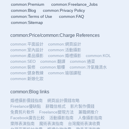
common:Premium
common:Freelance_Jobs
common:Blog
common:Privacy Policy
common:Terms of Use
common:FAQ
common:Sitemap
common:Price
/
common:Charge References
common:平面設計
common:網頁設計
common:室內設計
common:活動攝影
common:產品攝影
common:婚禮攝影
common:KOL
common:SEO
common:翻譯
common:通渠
common:裝修
common:驗樓
common:冷氣機滴水
common:健身教練
common:瑜珈課程
common:新娘化妝
common:Blog links
婚禮攝影價錢指南
網頁設計價錢攻略
Freelance優缺點
辭職信格式
影片製作價錢
免費剪片軟件
Freelance變現方法
兼職網推介
Facebook廣告比較
活動攝影指南
人像攝影指南
樂隊表演指南
魔術表演指南
台灣魔術表演收費