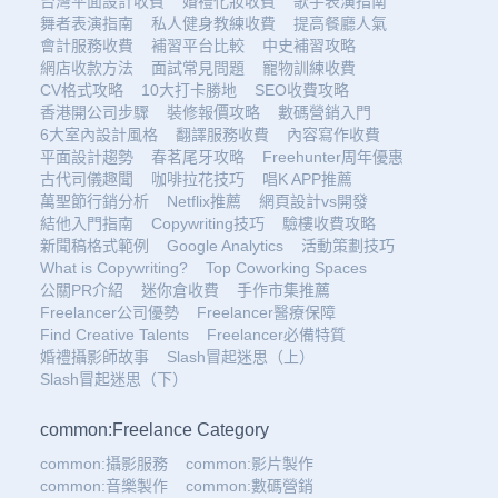
台灣平面設計收費
婚禮化妝收費
歌手表演指南
舞者表演指南
私人健身教練收費
提高餐廳人氣
會計服務收費
補習平台比較
中史補習攻略
網店收款方法
面試常見問題
寵物訓練收費
CV格式攻略
10大打卡勝地
SEO收費攻略
香港開公司步驟
裝修報價攻略
數碼營銷入門
6大室內設計風格
翻譯服務收費
內容寫作收費
平面設計趨勢
春茗尾牙攻略
Freehunter周年優惠
古代司儀趣聞
咖啡拉花技巧
唱K APP推薦
萬聖節行銷分析
Netflix推薦
網頁設計vs開發
結他入門指南
Copywriting技巧
驗樓收費攻略
新聞稿格式範例
Google Analytics
活動策劃技巧
What is Copywriting?
Top Coworking Spaces
公關PR介紹
迷你倉收費
手作市集推薦
Freelancer公司優勢
Freelancer醫療保障
Find Creative Talents
Freelancer必備特質
婚禮攝影師故事
Slash冒起迷思（上）
Slash冒起迷思（下）
common:Freelance Category
common:攝影服務
common:影片製作
common:音樂製作
common:數碼營銷