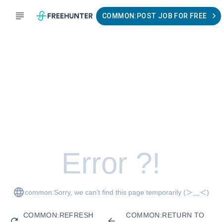
COMMON:POST JOB FOR FREE
Error ?!
common:Sorry, we can't find this page temporarily
(＞﹏＜)
COMMON:REFRESH
COMMON:RETURN TO