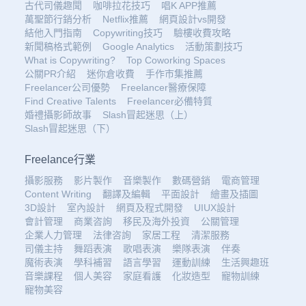
古代司儀趣聞
咖啡拉花技巧
唱K APP推薦
萬聖節行銷分析
Netflix推薦
網頁設計vs開發
結他入門指南
Copywriting技巧
驗樓收費攻略
新聞稿格式範例
Google Analytics
活動策劃技巧
What is Copywriting?
Top Coworking Spaces
公關PR介紹
迷你倉收費
手作市集推薦
Freelancer公司優勢
Freelancer醫療保障
Find Creative Talents
Freelancer必備特質
婚禮攝影師故事
Slash冒起迷思（上）
Slash冒起迷思（下）
Freelance行業
攝影服務
影片製作
音樂製作
數碼營銷
電商管理
Content Writing
翻譯及編輯
平面設計
繪畫及插圖
3D設計
室內設計
網頁及程式開發
UIUX設計
會計管理
商業咨詢
移民及海外投資
公關管理
企業人力管理
法律咨詢
家居工程
清潔服務
司儀主持
舞蹈表演
歌唱表演
樂隊表演
伴奏
魔術表演
學科補習
語言學習
運動訓練
生活興趣班
音樂課程
個人美容
家庭看護
化妝造型
寵物訓練
寵物美容