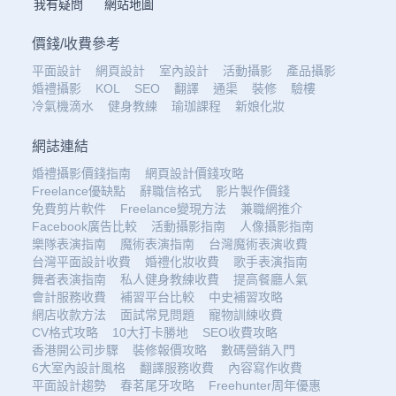
我有疑問
網站地圖
價錢
/
收費參考
平面設計
網頁設計
室內設計
活動攝影
產品攝影
婚禮攝影
KOL
SEO
翻譯
通渠
裝修
驗樓
冷氣機滴水
健身教練
瑜珈課程
新娘化妝
網誌連結
婚禮攝影價錢指南
網頁設計價錢攻略
Freelance優缺點
辭職信格式
影片製作價錢
免費剪片軟件
Freelance變現方法
兼職網推介
Facebook廣告比較
活動攝影指南
人像攝影指南
樂隊表演指南
魔術表演指南
台灣魔術表演收費
台灣平面設計收費
婚禮化妝收費
歌手表演指南
舞者表演指南
私人健身教練收費
提高餐廳人氣
會計服務收費
補習平台比較
中史補習攻略
網店收款方法
面試常見問題
寵物訓練收費
CV格式攻略
10大打卡勝地
SEO收費攻略
香港開公司步驟
裝修報價攻略
數碼營銷入門
6大室內設計風格
翻譯服務收費
內容寫作收費
平面設計趨勢
春茗尾牙攻略
Freehunter周年優惠