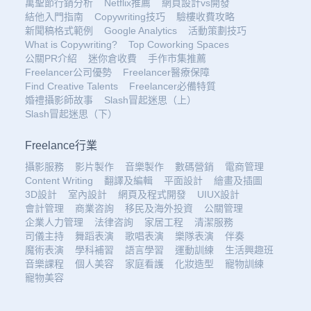
萬聖節行銷分析
Netflix推薦
網頁設計vs開發
結他入門指南
Copywriting技巧
驗樓收費攻略
新聞稿格式範例
Google Analytics
活動策劃技巧
What is Copywriting?
Top Coworking Spaces
公關PR介紹
迷你倉收費
手作市集推薦
Freelancer公司優勢
Freelancer醫療保障
Find Creative Talents
Freelancer必備特質
婚禮攝影師故事
Slash冒起迷思（上）
Slash冒起迷思（下）
Freelance行業
攝影服務
影片製作
音樂製作
數碼營銷
電商管理
Content Writing
翻譯及編輯
平面設計
繪畫及插圖
3D設計
室內設計
網頁及程式開發
UIUX設計
會計管理
商業咨詢
移民及海外投資
公關管理
企業人力管理
法律咨詢
家居工程
清潔服務
司儀主持
舞蹈表演
歌唱表演
樂隊表演
伴奏
魔術表演
學科補習
語言學習
運動訓練
生活興趣班
音樂課程
個人美容
家庭看護
化妝造型
寵物訓練
寵物美容