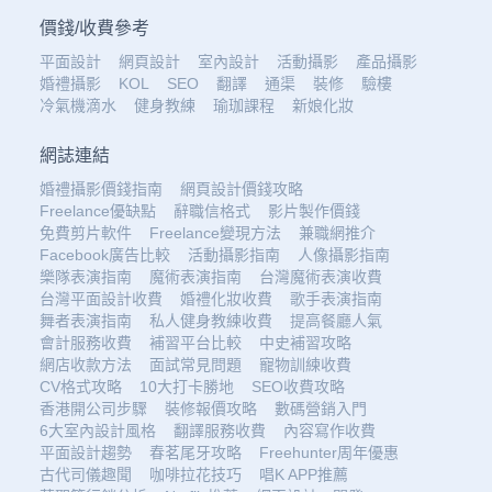
價錢
/
收費參考
平面設計
網頁設計
室內設計
活動攝影
產品攝影
婚禮攝影
KOL
SEO
翻譯
通渠
裝修
驗樓
冷氣機滴水
健身教練
瑜珈課程
新娘化妝
網誌連結
婚禮攝影價錢指南
網頁設計價錢攻略
Freelance優缺點
辭職信格式
影片製作價錢
免費剪片軟件
Freelance變現方法
兼職網推介
Facebook廣告比較
活動攝影指南
人像攝影指南
樂隊表演指南
魔術表演指南
台灣魔術表演收費
台灣平面設計收費
婚禮化妝收費
歌手表演指南
舞者表演指南
私人健身教練收費
提高餐廳人氣
會計服務收費
補習平台比較
中史補習攻略
網店收款方法
面試常見問題
寵物訓練收費
CV格式攻略
10大打卡勝地
SEO收費攻略
香港開公司步驟
裝修報價攻略
數碼營銷入門
6大室內設計風格
翻譯服務收費
內容寫作收費
平面設計趨勢
春茗尾牙攻略
Freehunter周年優惠
古代司儀趣聞
咖啡拉花技巧
唱K APP推薦