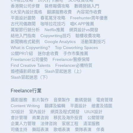
香港開公司步驟
裝修報價攻略
數碼營銷入門
6大室內設計風格
翻譯服務收費
內容寫作收費
平面設計趨勢
春茗尾牙攻略
Freehunter周年優惠
古代司儀趣聞
咖啡拉花技巧
唱K APP推薦
萬聖節行銷分析
Netflix推薦
網頁設計vs開發
結他入門指南
Copywriting技巧
驗樓收費攻略
新聞稿格式範例
Google Analytics
活動策劃技巧
What is Copywriting?
Top Coworking Spaces
公關PR介紹
迷你倉收費
手作市集推薦
Freelancer公司優勢
Freelancer醫療保障
Find Creative Talents
Freelancer必備特質
婚禮攝影師故事
Slash冒起迷思（上）
Slash冒起迷思（下）
Freelance行業
攝影服務
影片製作
音樂製作
數碼營銷
電商管理
Content Writing
翻譯及編輯
平面設計
繪畫及插圖
3D設計
室內設計
網頁及程式開發
UIUX設計
會計管理
商業咨詢
移民及海外投資
公關管理
企業人力管理
法律咨詢
家居工程
清潔服務
司儀主持
舞蹈表演
歌唱表演
樂隊表演
伴奏