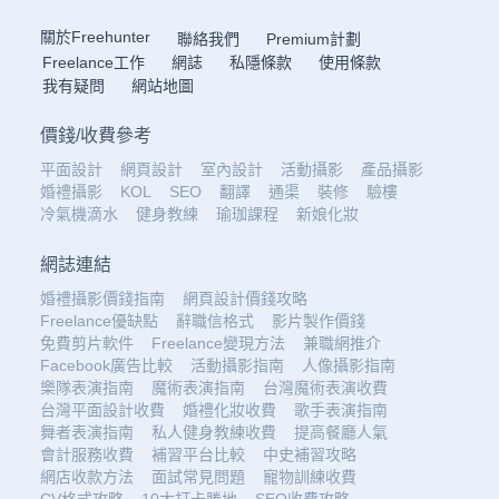
關於Freehunter
聯絡我們
Premium計劃
Freelance工作
網誌
私隱條款
使用條款
我有疑問
網站地圖
價錢
/
收費參考
平面設計
網頁設計
室內設計
活動攝影
產品攝影
婚禮攝影
KOL
SEO
翻譯
通渠
裝修
驗樓
冷氣機滴水
健身教練
瑜珈課程
新娘化妝
網誌連結
婚禮攝影價錢指南
網頁設計價錢攻略
Freelance優缺點
辭職信格式
影片製作價錢
免費剪片軟件
Freelance變現方法
兼職網推介
Facebook廣告比較
活動攝影指南
人像攝影指南
樂隊表演指南
魔術表演指南
台灣魔術表演收費
台灣平面設計收費
婚禮化妝收費
歌手表演指南
舞者表演指南
私人健身教練收費
提高餐廳人氣
會計服務收費
補習平台比較
中史補習攻略
網店收款方法
面試常見問題
寵物訓練收費
CV格式攻略
10大打卡勝地
SEO收費攻略