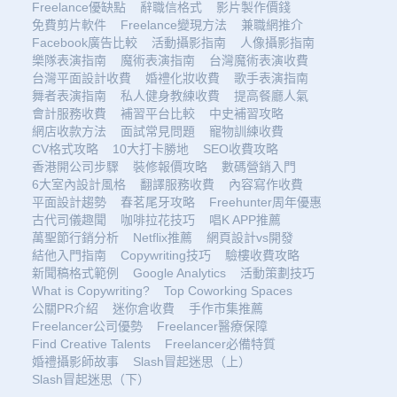
Freelance優缺點
辭職信格式
影片製作價錢
免費剪片軟件
Freelance變現方法
兼職網推介
Facebook廣告比較
活動攝影指南
人像攝影指南
樂隊表演指南
魔術表演指南
台灣魔術表演收費
台灣平面設計收費
婚禮化妝收費
歌手表演指南
舞者表演指南
私人健身教練收費
提高餐廳人氣
會計服務收費
補習平台比較
中史補習攻略
網店收款方法
面試常見問題
寵物訓練收費
CV格式攻略
10大打卡勝地
SEO收費攻略
香港開公司步驟
裝修報價攻略
數碼營銷入門
6大室內設計風格
翻譯服務收費
內容寫作收費
平面設計趨勢
春茗尾牙攻略
Freehunter周年優惠
古代司儀趣聞
咖啡拉花技巧
唱K APP推薦
萬聖節行銷分析
Netflix推薦
網頁設計vs開發
結他入門指南
Copywriting技巧
驗樓收費攻略
新聞稿格式範例
Google Analytics
活動策劃技巧
What is Copywriting?
Top Coworking Spaces
公關PR介紹
迷你倉收費
手作市集推薦
Freelancer公司優勢
Freelancer醫療保障
Find Creative Talents
Freelancer必備特質
婚禮攝影師故事
Slash冒起迷思（上）
Slash冒起迷思（下）