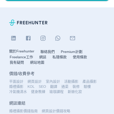
關於Freehunter
聯絡我們
Premium計劃
Freelance工作
網誌
私隱條款
使用條款
我有疑問
網站地圖
價錢
/
收費參考
平面設計
網頁設計
室內設計
活動攝影
產品攝影
婚禮攝影
KOL
SEO
翻譯
通渠
裝修
驗樓
冷氣機滴水
健身教練
瑜珈課程
新娘化妝
網誌連結
婚禮攝影價錢指南
網頁設計價錢攻略