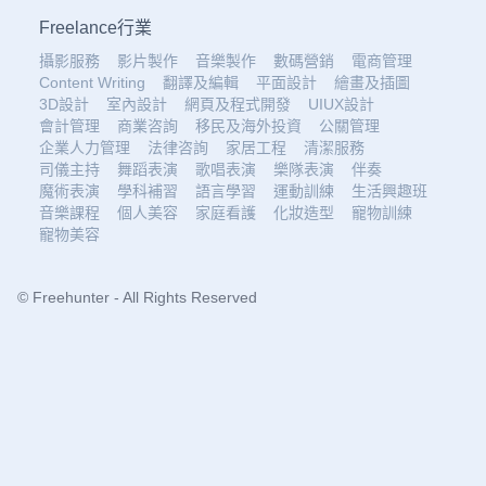
Freelance行業
攝影服務
影片製作
音樂製作
數碼營銷
電商管理
Content Writing
翻譯及編輯
平面設計
繪畫及插圖
3D設計
室內設計
網頁及程式開發
UIUX設計
會計管理
商業咨詢
移民及海外投資
公關管理
企業人力管理
法律咨詢
家居工程
清潔服務
司儀主持
舞蹈表演
歌唱表演
樂隊表演
伴奏
魔術表演
學科補習
語言學習
運動訓練
生活興趣班
音樂課程
個人美容
家庭看護
化妝造型
寵物訓練
寵物美容
© Freehunter - All Rights Reserved