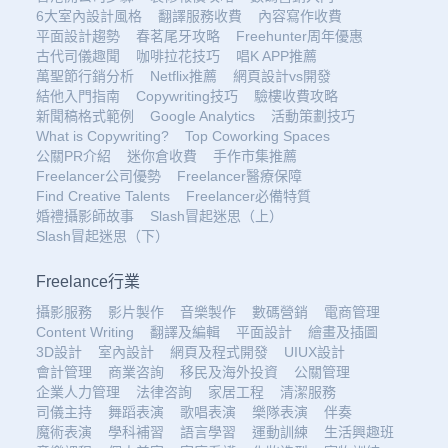
6大室內設計風格
翻譯服務收費
內容寫作收費
平面設計趨勢
春茗尾牙攻略
Freehunter周年優惠
古代司儀趣聞
咖啡拉花技巧
唱K APP推薦
萬聖節行銷分析
Netflix推薦
網頁設計vs開發
結他入門指南
Copywriting技巧
驗樓收費攻略
新聞稿格式範例
Google Analytics
活動策劃技巧
What is Copywriting?
Top Coworking Spaces
公關PR介紹
迷你倉收費
手作市集推薦
Freelancer公司優勢
Freelancer醫療保障
Find Creative Talents
Freelancer必備特質
婚禮攝影師故事
Slash冒起迷思（上）
Slash冒起迷思（下）
Freelance行業
攝影服務
影片製作
音樂製作
數碼營銷
電商管理
Content Writing
翻譯及編輯
平面設計
繪畫及插圖
3D設計
室內設計
網頁及程式開發
UIUX設計
會計管理
商業咨詢
移民及海外投資
公關管理
企業人力管理
法律咨詢
家居工程
清潔服務
司儀主持
舞蹈表演
歌唱表演
樂隊表演
伴奏
魔術表演
學科補習
語言學習
運動訓練
生活興趣班