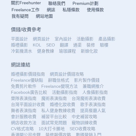
關於Freehunter
聯絡我們
Premium計劃
Freelance工作
網誌
私隱條款
使用條款
我有疑問
網站地圖
價錢
/
收費參考
平面設計
網頁設計
室內設計
活動攝影
產品攝影
婚禮攝影
KOL
SEO
翻譯
通渠
裝修
驗樓
冷氣機滴水
健身教練
瑜珈課程
新娘化妝
網誌連結
婚禮攝影價錢指南
網頁設計價錢攻略
Freelance優缺點
辭職信格式
影片製作價錢
免費剪片軟件
Freelance變現方法
兼職網推介
Facebook廣告比較
活動攝影指南
人像攝影指南
樂隊表演指南
魔術表演指南
台灣魔術表演收費
台灣平面設計收費
婚禮化妝收費
歌手表演指南
舞者表演指南
私人健身教練收費
提高餐廳人氣
會計服務收費
補習平台比較
中史補習攻略
網店收款方法
面試常見問題
寵物訓練收費
CV格式攻略
10大打卡勝地
SEO收費攻略
香港開公司步驟
裝修報價攻略
數碼營銷入門