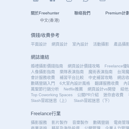
關於Freehunter
聯絡我們
Premium計
中文(香港)
價錢
/
收費參考
平面設計
網頁設計
室內設計
活動攝影
產品攝
網誌連結
婚禮攝影價錢指南
網頁設計價錢攻略
Freelance
人像攝影指南
樂隊表演指南
魔術表演指南
台灣
會計服務收費
補習平台比較
中史補習攻略
網店
數碼營銷入門
6大室內設計風格
翻譯服務收費
內
萬聖節行銷分析
Netflix推薦
網頁設計vs開發
結他
Top Coworking Spaces
公關PR介紹
迷你倉收費
Slash冒起迷思（上）
Slash冒起迷思（下）
Freelance行業
攝影服務
影片製作
音樂製作
數碼營銷
電商管
商業咨詢
移民及海外投資
公關管理
企業人力管