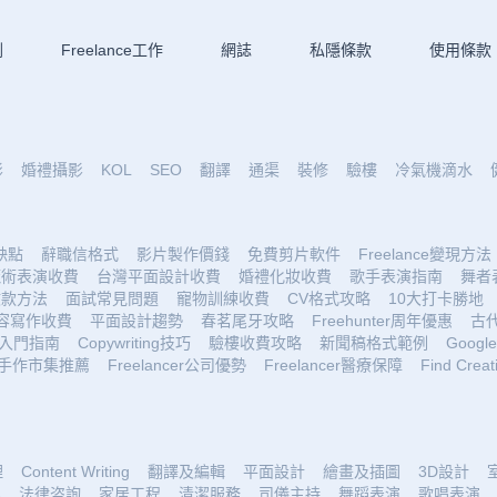
劃
Freelance工作
網誌
私隱條款
使用條款
影
婚禮攝影
KOL
SEO
翻譯
通渠
裝修
驗樓
冷氣機滴水
優缺點
辭職信格式
影片製作價錢
免費剪片軟件
Freelance變現方法
魔術表演收費
台灣平面設計收費
婚禮化妝收費
歌手表演指南
舞者
收款方法
面試常見問題
寵物訓練收費
CV格式攻略
10大打卡勝地
容寫作收費
平面設計趨勢
春茗尾牙攻略
Freehunter周年優惠
古
入門指南
Copywriting技巧
驗樓收費攻略
新聞稿格式範例
Google 
手作市集推薦
Freelancer公司優勢
Freelancer醫療保障
Find Creat
理
Content Writing
翻譯及編輯
平面設計
繪畫及插圖
3D設計
理
法律咨詢
家居工程
清潔服務
司儀主持
舞蹈表演
歌唱表演