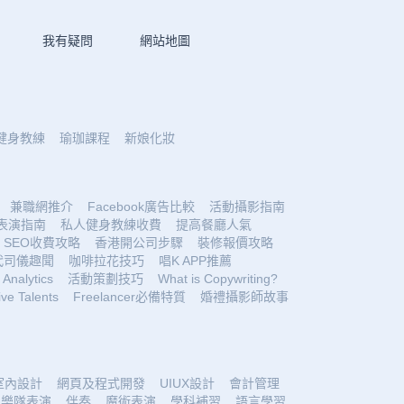
我有疑問
網站地圖
健身教練
瑜珈課程
新娘化妝
兼職網推介
Facebook廣告比較
活動攝影指南
表演指南
私人健身教練收費
提高餐廳人氣
SEO收費攻略
香港開公司步驟
裝修報價攻略
代司儀趣聞
咖啡拉花技巧
唱K APP推薦
Analytics
活動策劃技巧
What is Copywriting?
ive Talents
Freelancer必備特質
婚禮攝影師故事
室內設計
網頁及程式開發
UIUX設計
會計管理
樂隊表演
伴奏
魔術表演
學科補習
語言學習