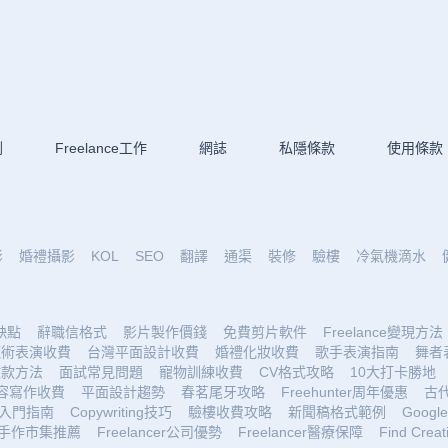
劃
Freelance工作
網誌
私隱條款
使用條款
影
婚禮攝影
KOL
SEO
翻譯
通渠
裝修
驗樓
冷氣機滴水
優缺點
辭職信格式
影片製作價錢
免費剪片軟件
Freelance變現方法
魔術表演收費
台灣平面設計收費
婚禮化妝收費
歌手表演指南
舞者
收款方法
面試常見問題
寵物訓練收費
CV格式攻略
10大打卡勝地
容寫作收費
平面設計趨勢
春茗尾牙攻略
Freehunter周年優惠
古
入門指南
Copywriting技巧
驗樓收費攻略
新聞稿格式範例
Google 
手作市集推薦
Freelancer公司優勢
Freelancer醫療保障
Find Creat