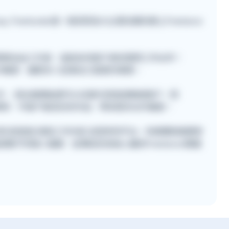
, Freehunter是一個深受各大企業信賴的網上Freelance
位專業自由工作者，協助各地客戶尋找理想工作伙伴！
的工作機會，讓更多人從事自己喜愛的事業。
不同工作 ，提出報價後便可以在聊天室直接聯絡客戶。而
r建立個人專頁，令客戶看見你的作品，帶來更多合作機會。
r，首先是直接 填寫工作內容 並發佈到平台，快速獲取報價參
頁面瀏覽不同個人檔案，並傳送訊息給心儀的Freelancer開展