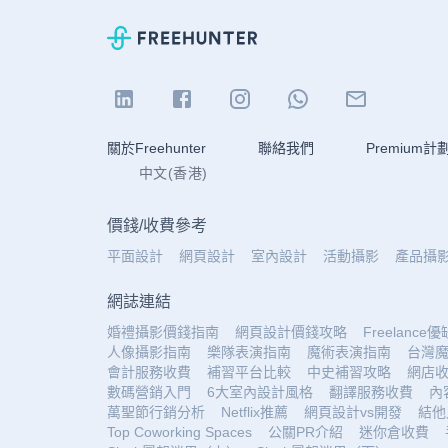
關於Freehunter
聯絡我們
Premium計
中文(香港)
價錢
/
收費參考
平面設計
網頁設計
室內設計
活動攝影
產品攝
網誌連結
婚禮攝影價錢指南
網頁設計價錢攻略
Freelance
人像攝影指南
樂隊表演指南
魔術表演指南
台灣
會計服務收費
補習平台比較
中史補習攻略
網店
數碼營銷入門
6大室內設計風格
翻譯服務收費
內
萬聖節行銷分析
Netflix推薦
網頁設計vs開發
結他
Top Coworking Spaces
公關PR介紹
迷你倉收費