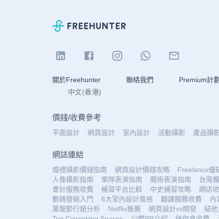
關於Freehunter
聯絡我們
Premium計
中文(香港)
價錢
/
收費參考
平面設計
網頁設計
室內設計
活動攝影
產品攝
網誌連結
婚禮攝影價錢指南
網頁設計價錢攻略
Freelance
人像攝影指南
樂隊表演指南
魔術表演指南
台灣
會計服務收費
補習平台比較
中史補習攻略
網店
數碼營銷入門
6大室內設計風格
翻譯服務收費
內
萬聖節行銷分析
Netflix推薦
網頁設計vs開發
結他
Top Coworking Spaces
公關PR介紹
迷你倉收費