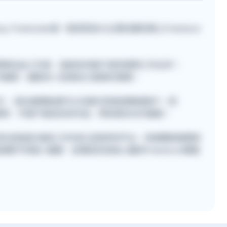
, Freehunter是一個深受各大企業信賴的網上Freelance
位專業自由工作者，協助各地客戶尋找理想工作伙伴！
的工作機會，讓更多人從事自己喜愛的事業。
不同工作 ，提出報價後便可以在聊天室直接聯絡客戶。而
r建立個人專頁，令客戶看見你的作品，帶來更多合作機會。
r，首先是直接 填寫工作內容 並發佈到平台，快速獲取報價參
頁面瀏覽不同個人檔案，並傳送訊息給心儀的Freelancer開展