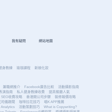
我有疑問
網站地圖
健身教練
瑜珈課程
新娘化妝
兼職網推介
Facebook廣告比較
活動攝影指南
表演指南
私人健身教練收費
提高餐廳人氣
SEO收費攻略
香港開公司步驟
裝修報價攻略
代司儀趣聞
咖啡拉花技巧
唱K APP推薦
Analytics
活動策劃技巧
What is Copywriting?
ive Talents
Freelancer必備特質
婚禮攝影師故事