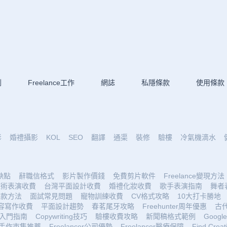
劃
Freelance工作
網誌
私隱條款
使用條款
影
婚禮攝影
KOL
SEO
翻譯
通渠
裝修
驗樓
冷氣機滴水
優缺點
辭職信格式
影片製作價錢
免費剪片軟件
Freelance變現方法
魔術表演收費
台灣平面設計收費
婚禮化妝收費
歌手表演指南
舞者
收款方法
面試常見問題
寵物訓練收費
CV格式攻略
10大打卡勝地
容寫作收費
平面設計趨勢
春茗尾牙攻略
Freehunter周年優惠
古
入門指南
Copywriting技巧
驗樓收費攻略
新聞稿格式範例
Google 
手作市集推薦
Freelancer公司優勢
Freelancer醫療保障
Find Creat